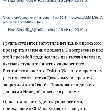
— Hua Sirui 华思睿 (@siruihua)
26 січня 2019 р.
Okay there’s another email sent in Feb 2018
https://t.co/gMtHESGrCy
pic.twitter.com/kK6nidQAYY
— Hua Sirui 华思睿 (@siruihua)
26 січня 2019 р.
Группа студентов запустила петицию с просьбой
проверить заявления доцента. К воскресенью под
этой просьбой подписались две тысячи человек,
включая студентов других университетов.
В китайском аналоге Twitter Weibo тем временем
расходится хэштег
«
в Дюкском университете
запретили китайский». Пользователи делятся
данными Нили, обвиняя ее в расизме.
Однако многие студенты университета,
приехавшие в США из Китая, сказали, что