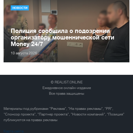
НОВОСТИ
Полиция сообщила о подозрении
организатору мошеннической сети
Money 24/7
10 августа 2026
© REALIST.ONLINE
Ежедневное онлайн-издание
Все права защищены
Материалы под рубриками "Реклама", "На правах рекламы", "PR",
"Спонсор проекта", "Партнер проекта", "Новости компаний", "Позиция"
публикуются на правах рекламы
Карта сайта