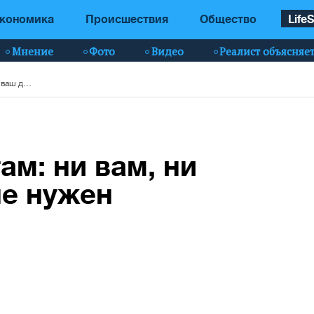
кономика
Происшествия
Общество
LifeS
Мнение
Фото
Видео
Реалист объясняе
Гройсман студентам: ни вам, ни мне ваш диплом не нужен (видео)
ам: ни вам, ни
не нужен