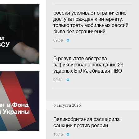
россия усиливает ограничение
доступа граждан к интернету:
только треть мобильных сессий
была без ограничений
ал
09:59
ВСУ
В результате обстрела
зафиксировано попадание 29
ударных БпЛА: сбившая ПВО
09:31
лн в Фонд
6 августа 2026
и Украины
Великобритания расширила
санкции против россии
16:45