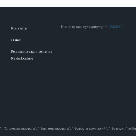
Новости каждую минуту на
UKR.NET
Контакты
О нас
Редакционная политика
Realist.online
", "Спонсор проекта", "Партнер проекта", "Новости компаний", "Позиция" пуб