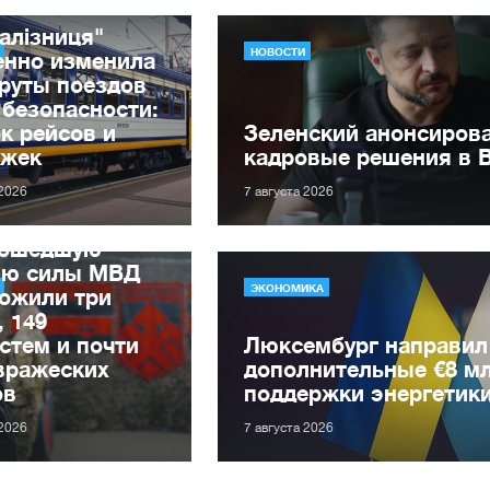
алізниця"
НОВОСТИ
енно изменила
руты поездов
 безопасности:
к рейсов и
Зеленский анонсиров
ржек
кадровые решения в 
 2026
7 августа 2026
рошедшую
лю силы МВД
ЭКОНОМИКА
ожили три
, 149
стем и почти
Люксембург направил
вражеских
дополнительные €8 м
ов
поддержки энергетик
 2026
7 августа 2026