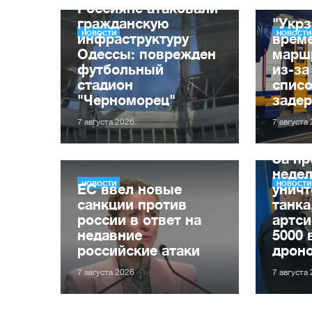
Россияне атаковали
гражданскую
"Укрз
НОВОСТИ
НОВОСТИ
инфраструктуру
врем
Одессы: поврежден
марш
футбольный
из-за
стадион
списо
"Черноморец"
заде
7 августа 2026
7 августа
За п
неде
НОВОСТИ
НОВОСТИ
ЕС ввел новые
уничт
санкции против
танка
россии в ответ на
артси
недавние
5000 
российские атаки
дрон
7 августа 2026
7 августа