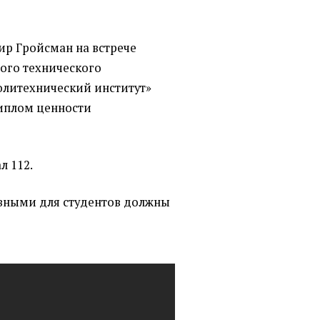
р Гройсман на встрече
ого технического
олитехнический институт»
диплом ценности
л 112.
авными для студентов должны