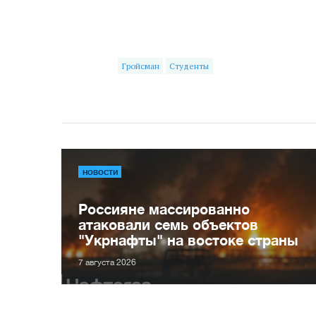
Гройсман
Студенты
НОВОСТИ
Россияне массированно
атаковали семь объектов
"Укрнафты" на востоке страны
7 августа 2026