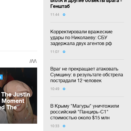
БпЛА и другие объекты врага -
Генштаб
11:44
Корректировали вражеские
удары по Николаеву: СБУ
задержала двух агентов рф
11:07
Враг не прекращает атаковать
Сумщину: в результате обстрела
пострадали 12 человек
10:49
В Крыму "Магуры" уничтожили
российский "Панцирь-С1"
стоимостью около $15 млн
10:33