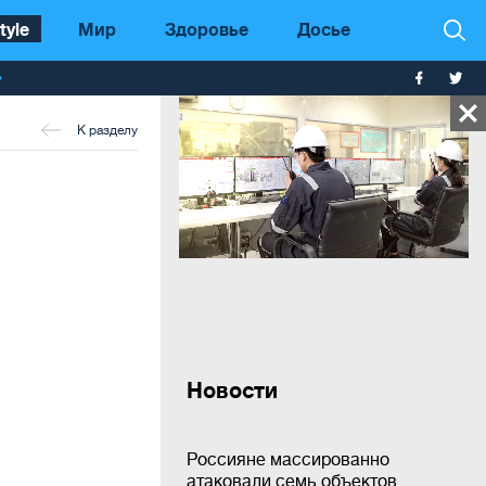
tyle
Мир
Здоровье
Досье
т
К разделу
Новости
Россияне массированно
атаковали семь объектов