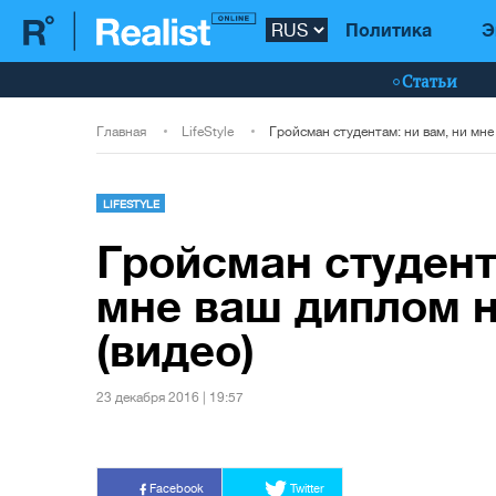
Политика
Э
Статьи
Главная
LifeStyle
LIFESTYLE
Гройсман студент
мне ваш диплом 
(видео)
23 декабря 2016 | 19:57
Facebook
Twitter