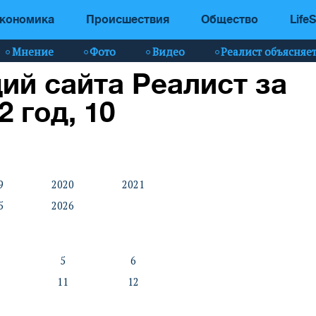
кономика
Происшествия
Общество
LifeS
Мнение
Фото
Видео
Реалист объясняе
ий сайта Реалист за
2 год, 10
9
2020
2021
5
2026
5
6
11
12