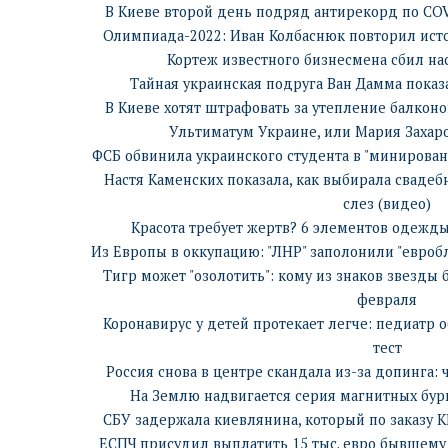
В Киеве второй день подряд антирекорд по COV
Олимпиада-2022: Иван Колбаснюк повторил ист
Кортеж известного бизнесмена сбил на
Тайная украинская подруга Ван Дамма показа
В Киеве хотят штрафовать за утепление балкон
Ультиматум Украине, или Мария Захар
ФСБ обвинила украинского студента в "минировани
Настя Каменских показала, как выбирала свадеб
слез (видео)
Красота требует жертв? 6 элементов одежд
Из Европы в оккупацию: "ЛНР" заполонили "евроб
Тигр может "озолотить": кому из знаков звезды 
февраля
Коронавирус у детей протекает легче: педиатр 
тест
Россия снова в центре скандала из-за допинга:
На Землю надвигается серия магнитных бур
СБУ задержала киевлянина, который по заказу КГ
ЕСПЧ присудил выплатить 15 тыс. евро бывшему