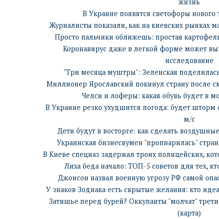
жизнь
В Украине появятся светофоры нового т
Журналисты показали, как на киевских рынках 
Просто пальчики оближешь: простая картофель
Коронавирус даже в легкой форме может вы
исследование
"Три месяца муштры": Зеленская поделилас
Миллионер Ярославский покинул страну после с
Челси и лоферы: какая обувь будет в м
В Украине резко ухудшится погода: будет шторм 
м/c
Дети будут в восторге: как сделать воздушны
Украинская бизнесвумен "пропиарилась" странн
В Киеве спецназ задержал троих полицейских, ко
Лиха беда начало: ТОП-5 советов для тех, к
Джонсон назвал военную угрозу РФ самой опа
У знаков Зодиака есть скрытые желания: кто иде
Затишье перед бурей? Оккупанты "молчат" трети
(карта)