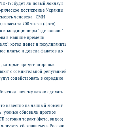
ID-19: будет ли новый локдаун
орическое достижение Украины
смерть человека - СМИ
ла часы за 700 тысяч (фото)
ов и кондиционеры "где попало"
ова в машине времени
ях": хотел денег и похулиганить
ное платье и довела фанатов до
ы, которые вредят здоровью
ляхи" с сомнительной репутацией
будут содействовать в середине
объяснил, почему важно сделать
 что известно на данный момент
ь: ученые обновили прогноз
Б готовил теракт (фото, видео)
 депутату, сбежавшему в Россию