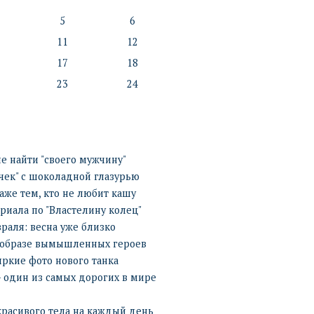
5
6
11
12
17
18
23
24
 найти "своего мужчину"
чек" с шоколадной глазурью
даже тем, кто не любит кашу
риала по "Властелину колец"
раля: весна уже близко
 в образе вымышленных героев
яркие фото нового танка
- один из самых дорогих в мире
расивого тела на каждый день