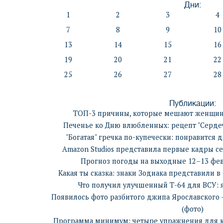
Дни:
1
2
3
4
7
8
9
10
13
14
15
16
19
20
21
22
25
26
27
28
Публикации:
ТОП-3 причины, которые мешают женщине
Печенье ко Дню влюбленных: рецепт "Серде
"Богатая" гречка по-купечески: понравится 
Amazon Studios представила первые кадры се
Прогноз погоды на выходные 12–13 фев
Какая ты сказка: знаки Зодиака представили
Что получил улучшенный Т-64 для ВСУ: 
Появилось фото разбитого джипа Ярославского 
(фото)
Программа минимум: четыре упражнения для к