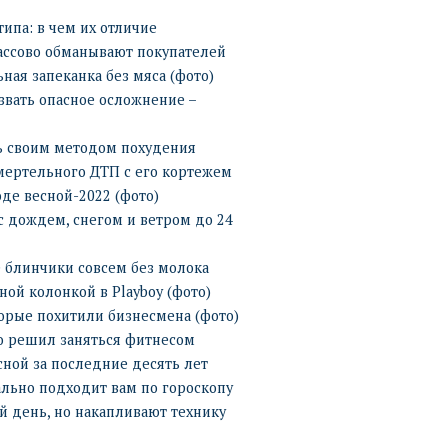
ипа: в чем их отличие
массово обманывают покупателей
ная запеканка без мяса (фото)
звать опасное осложнение –
ь своим методом похудения
мертельного ДТП с его кортежем
оде весной-2022 (фото)
с дождем, снегом и ветром до 24
е блинчики совсем без молока
ой колонкой в Playboy (фото)
торые похитили бизнесмена (фото)
то решил заняться фитнесом
сной за последние десять лет
ально подходит вам по гороскопу
й день, но накапливают технику