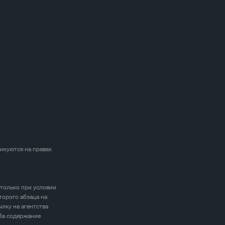
ликуются на правах
 только при условии
торого абзаца на
лку на агентства
 За содержание