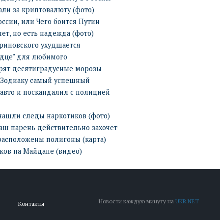
ли за криптовалюту (фото)
ссии, или Чего боится Путин
ет, но есть надежда (фото)
риновского ухудшается
рдце" для любимого
арят десятиградусные морозы
о Зодиаку самый успешный
авто и поскандалил с полицией
нашли следы наркотиков (фото)
аш парень действительно захочет
 расположены полигоны (карта)
ков на Майдане (видео)
Новости каждую минуту на
UKR.NET
Контакты