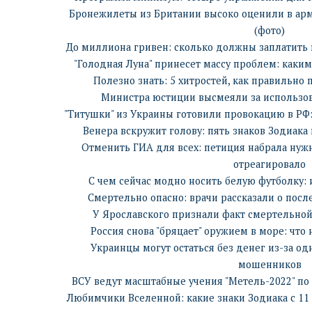
Бронежилеты из Британии высоко оценили в армии
(фото)
До миллиона гривен: сколько должны заплатить 
"Голодная Луна" принесет массу проблем: каки
Полезно знать: 5 хитростей, как правильно
Министра юстиции высмеяли за использо
"Титушки" из Украины готовили провокацию в РФ:
Венера вскружит голову: пять знаков Зодиака
Отменить ГИА для всех: петиция набрала нуж
отреагировало
С чем сейчас модно носить белую футболку:
Смертельно опасно: врачи рассказали о посл
У Ярославского признали факт смертельной
Россия снова "бряцает" оружием в море: что
Украинцы могут остаться без денег из-за одн
мошенников
ВСУ ведут масштабные учения "Метель-2022" по
Любимчики Вселенной: какие знаки Зодиака с 11