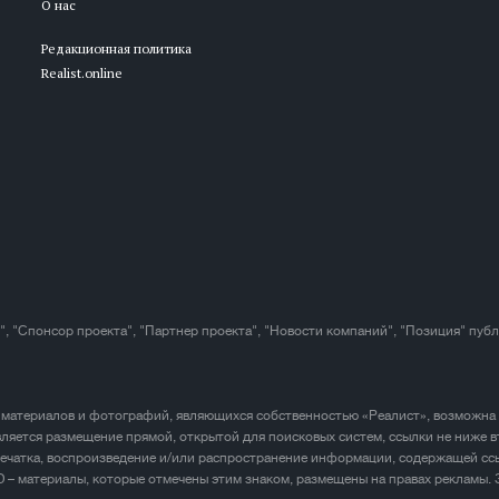
О нас
Редакционная политика
Realist.online
", "Спонсор проекта", "Партнер проекта", "Новости компаний", "Позиция" пуб
 материалов и фотографий, являющихся собственностью «Реалист», возможна
ляется размещение прямой, открытой для поисковых систем, ссылки не ниже в
печатка, воспроизведение и/или распространение информации, содержащей ссы
D – материалы, которые отмечены этим знаком, размещены на правах рекламы.