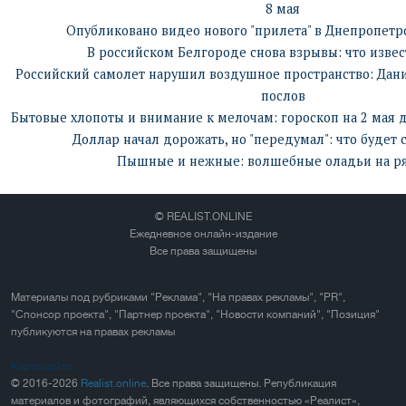
8 мая
Опубликовано видео нового "прилета" в Днепропетр
В российском Белгороде снова взрывы: что извес
Российский самолет нарушил воздушное пространство: Дан
послов
Бытовые хлопоты и внимание к мелочам: гороскоп на 2 мая д
Доллар начал дорожать, но "передумал": что будет 
Пышные и нежные: волшебные оладьи на р
© REALIST.ONLINE
Ежедневное онлайн-издание
Все права защищены
Материалы под рубриками "Реклама", "На правах рекламы", "PR",
"Спонсор проекта", "Партнер проекта", "Новости компаний", "Позиция"
публикуются на правах рекламы
Карта сайта
© 2016-2026
Realist.online
. Все права защищены. Републикация
материалов и фотографий, являющихся собственностью «Реалист»,