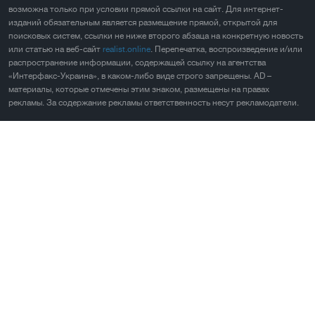
возможна только при условии прямой ссылки на сайт. Для интернет-
изданий обязательным является размещение прямой, открытой для
поисковых систем, ссылки не ниже второго абзаца на конкретную новость
или статью на веб-сайт
realist.online
. Перепечатка, воспроизведение и/или
распространение информации, содержащей ссылку на агентства
«Интерфакс-Украина», в каком-либо виде строго запрещены. AD –
материалы, которые отмечены этим знаком, размещены на правах
рекламы. За содержание рекламы ответственность несут рекламодатели.