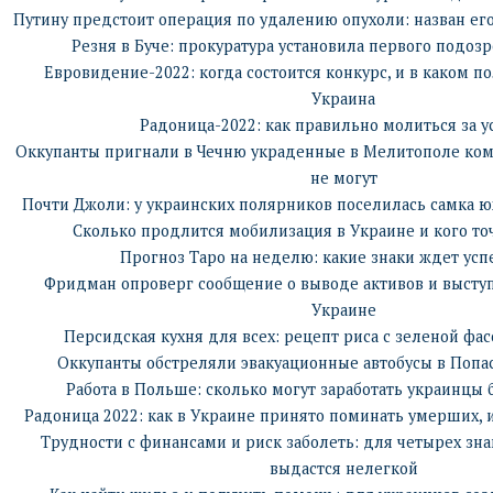
Путину предстоит операция по удалению опухоли: назван е
Резня в Буче: прокуратура установила первого подозр
Евровидение-2022: когда состоится конкурс, и в каком 
Украина
Радоница-2022: как правильно молиться за 
Оккупанты пригнали в Чечню украденные в Мелитополе ком
не могут
Почти Джоли: у украинских полярников поселилась самка 
Сколько продлится мобилизация в Украине и кого то
Прогноз Таро на неделю: какие знаки ждет успе
Фридман опроверг сообщение о выводе активов и высту
Украине
Персидская кухня для всех: рецепт риса с зеленой фа
Оккупанты обстреляли эвакуационные автобусы в Попа
Работа в Польше: сколько могут заработать украинцы 
Радоница 2022: как в Украине принято поминать умерших, и
Трудности с финансами и риск заболеть: для четырех зн
выдастся нелегкой