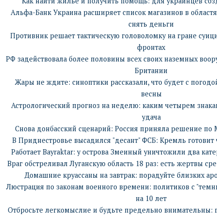
Как найти жилье и получить помощь: для украинцев соз
Альфа-Банк Украина расширяет список магазинов в областя
снять деньги
Противник решает тактическую головоломку на гране суици
фронтах
РФ задействовала более половины всех своих наземных воор
Британии
Жары не ждите: синоптики рассказали, что будет с погод
весны
Астрологический прогноз на неделю: каким четырем знакам
удача
Снова донбасский сценарий: Россия приняла решение по 
В Приднестровье высадился "десант" ФСБ: Кремль готовит
Работает Bayraktar: у острова Змеиный уничтожили два кате
Враг обстреливал Луганскую область 18 раз: есть жертвы с
Домашние круассаны на завтрак: порадуйте близких а
Люстрация по законам военного времени: политиков с "темн
на 10 лет
Отбросьте легкомыслие и будьте предельно внимательны: г