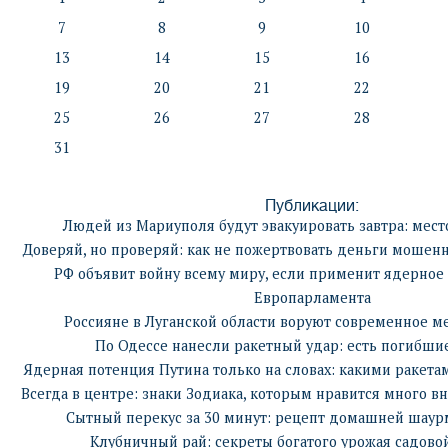
7
8
9
10
13
14
15
16
19
20
21
22
25
26
27
28
31
Публикации:
Людей из Мариуполя будут эвакуировать завтра: место
Доверяй, но проверяй: как не пожертвовать деньги мошен
РФ объявит войну всему миру, если применит ядерное 
Европарламента
Россияне в Луганской области воруют современное 
По Одессе нанесли ракетный удар: есть погибши
Ядерная потенция Путина только на словах: какими ракета
Всегда в центре: знаки Зодиака, которым нравится много 
Сытный перекус за 30 минут: рецепт домашней шаур
Клубничный рай: секреты богатого урожая садов