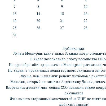
7
8
9
10
13
14
15
16
19
20
21
22
25
26
27
28
31
Публикации:
Луна в Меркурии: какие знаки Зодиака могут столкнут
В Киеве возобновило работу посольство США
Не пренебрегайте здоровьем: в Минздраве рассказали, ч
По Украине прокатилась волна взрывов: оккупанты запуст
Лучше, чем шашлыки: рецепт митболов с рикотто
Мальчик, который не заметил Анджелину Джоли, снялся 
Взорвались десятки мин: бойцы ССО показали видео подры
оккупантов
Язва вместо оторванных конечностей: в "ЛНР" не хотят п
мобилизованным