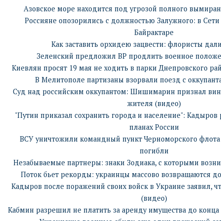
Азовское море находится под угрозой полного вымиран
Россияне опозорились с должностью Залужного: в Сети
Байрактаре
Как заставить орхидею зацвести: флористы дали
Зеленский предложил ВР продлить военное положе
Киевлян просят 19 мая не ходить в парки Днепровского ра
В Мелитополе партизаны взорвали поезд с оккупант
Суд над российским оккупантом: Шишимарин признал вину
жителя (видео)
"Путин приказал сохранить города и население": Кадыров 
планах России
ВСУ уничтожили командный пункт Черноморского флота 
погибли
Незабываемые партнеры: знаки Зодиака, с которыми возник
Поток бьет рекорды: украинцы массово возвращаются д
Кадыров после поражений своих войск в Украине заявил, ч
(видео)
Кабмин разрешил не платить за аренду имущества до конца г