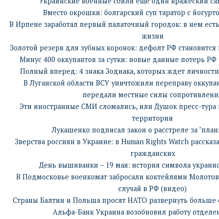
Украинские военные сбили еще один вражеский са
Вместо окрошки: болгарский суп таратор с йогурт
В Ирпене заработал первый палаточный городок: в нем ест
жизни
Золотой резерв для зубных коронок: дефолт РФ становитс
Минус 400 оккупантов за сутки: новые данные потерь РФ 
Полный вперед: 4 знака Зодиака, которых ждет личностн
В Луганской области ВСУ уничтожили переправу оккуп
передали местные силы сопротивлени
Эти иностранные СМИ сломались, или Душок пресс-тура
территории
Лукашенко подписал закон о расстреле за "план
Зверства россиян в Украине: в Human Rights Watch рассказа
гражданских
День вышиванки – 19 мая: история символа украин
В Подмосковье военкомат забросали коктейлями Молотов
случай в РФ (видео)
Страны Балтии и Польша просят НАТО развернуть больше 
Альфа-Банк Украина возобновил работу отделен