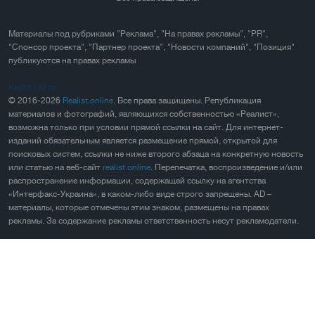
Материалы под рубриками "Реклама", "На правах рекламы", "PR",
"Спонсор проекта", "Партнер проекта", "Новости компаний", "Позиция"
публикуются на правах рекламы
Карта сайта
© 2016-2026
Realist.online
. Все права защищены. Републикация
материалов и фотографий, являющихся собственностью «Реалист»,
возможна только при условии прямой ссылки на сайт. Для интернет-
изданий обязательным является размещение прямой, открытой для
поисковых систем, ссылки не ниже второго абзаца на конкретную новость
или статью на веб-сайт
realist.online
. Перепечатка, воспроизведение и/или
распространение информации, содержащей ссылку на агентства
«Интерфакс-Украина», в каком-либо виде строго запрещены. AD –
материалы, которые отмечены этим знаком, размещены на правах
рекламы. За содержание рекламы ответственность несут рекламодатели.