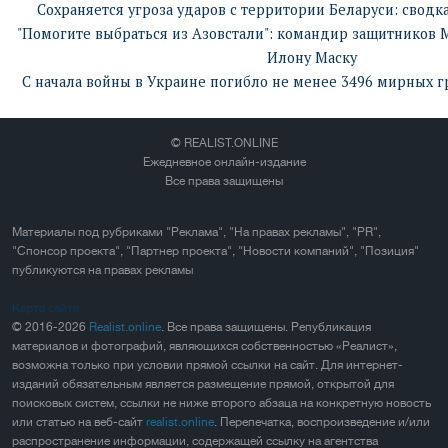
Сохраняется угроза ударов с территории Беларуси: сводка
"Помогите выбраться из Азовстали": командир защитников 
Илону Маску
С начала войны в Украине погибло не менее 3496 мирных 
© REALIST.ONLINE
Ежедневное онлайн-издание
Все права защищены
Материалы под рубриками "Реклама", "На правах рекламы", "PR",
"Спонсор проекта", "Партнер проекта", "Новости компаний", "Позиция"
публикуются на правах рекламы
Карта сайта
© 2016-2026
Realist.online
. Все права защищены. Републикация
материалов и фотографий, являющихся собственностью «Реалист»,
возможна только при условии прямой ссылки на сайт. Для интернет-
изданий обязательным является размещение прямой, открытой для
поисковых систем, ссылки не ниже второго абзаца на конкретную новость
или статью на веб-сайт
realist.online
. Перепечатка, воспроизведение и/или
распространение информации, содержащей ссылку на агентства