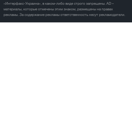
«Интерфакс-Украина», в каком-либо виде строго запрещены. AD –
материалы, которые отмечены этим знаком, размещены на правах
рекламы. За содержание рекламы ответственность несут рекламодатели.