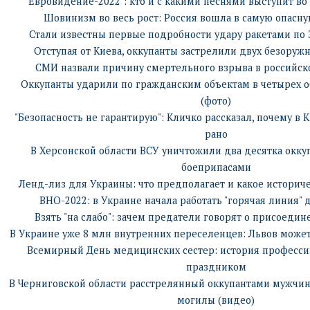
"Евровидение-2022": кто и с какими песнями выступит в
Шовинизм во весь рост: Россия вошла в самую опасну
Стали известны первые подробности удару ракетами по
Отступая от Киева, оккупанты застрелили двух безоруж
СМИ назвали причину смертельного взрыва в российск
Оккупанты ударили по гражданским объектам в четырех об
(фото)
"Безопасность не гарантирую": Кличко рассказал, почему в 
рано
В Херсонской области ВСУ уничтожили два десятка оккуп
боеприпасами
Ленд-лиз для Украины: что предполагает и какое историч
ВНО-2022: в Украине начала работать "горячая линия" 
Взять "на слабо": зачем предатели говорят о присоедин
В Украине уже 8 млн внутренних переселенцев: Львов может
Всемирный День медицинских сестер: история професси
праздником
В Черниговской области расстрелянный оккупантами мужчин
могилы (видео)