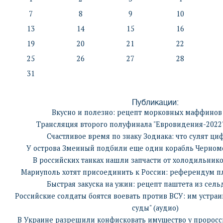
7
8
9
10
13
14
15
16
19
20
21
22
25
26
27
28
31
Публикации:
Вкусно и полезно: рецепт морковных маффинов 
Трансляция второго полуфинала "Евровидения-2022"
Счастливое время по знаку Зодиака: что сулят ци
У острова Змеиный подбили еще один корабль Черном
В российских танках нашли запчасти от холодильник
Мариуполь хотят присоединить к России: референдум п
Быстрая закуска на ужин: рецепт паштета из сель
Российские солдаты боятся воевать против ВСУ: им устра
суды" (аудио)
В Украине разрешили конфисковать имущество у проросс