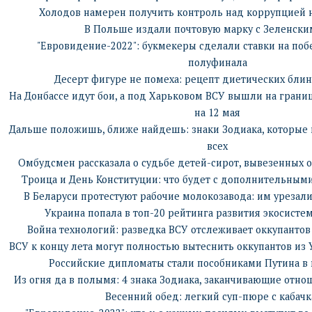
Холодов намерен получить контроль над коррупцией 
В Польше издали почтовую марку с Зеленски
"Евровидение-2022": букмекеры сделали ставки на поб
полуфинала
Десерт фигуре не помеха: рецепт диетических блин
На Донбассе идут бои, а под Харьковом ВСУ вышли на границу
на 12 мая
Дальше положишь, ближе найдешь: знаки Зодиака, которые 
всех
Омбудсмен рассказала о судьбе детей-сирот, вывезенных 
Троица и День Конституции: что будет с дополнительны
В Беларуси протестуют рабочие молокозавода: им урезали 
Украина попала в топ-20 рейтинга развития экосисте
Война технологий: разведка ВСУ отслеживает оккупантов
ВСУ к концу лета могут полностью вытеснить оккупантов из
Российские дипломаты стали пособниками Путина в в
Из огня да в полымя: 4 знака Зодиака, заканчивающие от
Весенний обед: легкий суп-пюре с кабач