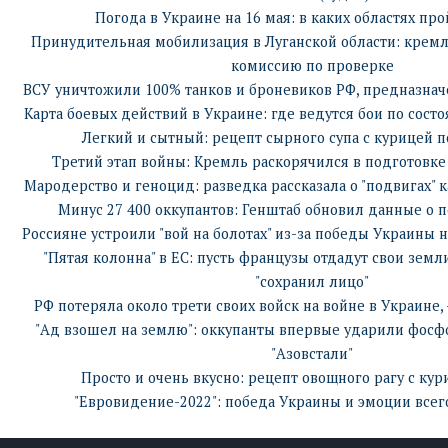
Погода в Украине на 16 мая: в каких областях пр
Принудительная мобилизация в Луганской области: крем
комиссию по проверке
ВСУ уничтожили 100% танков и броневиков РФ, предназна
Карта боевых действий в Украине: где ведутся бои по состо
Легкий и сытный: рецепт сырного супа с курицей 
Третий этап войны: Кремль раскорячился в подготовк
Мародерство и геноцид: разведка рассказала о "подвигах"
Минус 27 400 оккупантов: Генштаб обновил данные о 
Россияне устроили "вой на болотах" из-за победы Украины 
"Пятая колонна" в ЕС: пусть французы отдадут свои земл
"сохранил лицо"
РФ потеряла около трети своих войск на войне в Украине,
"Ад взошел на землю": оккупанты впервые ударили фос
"Азовстали"
Просто и очень вкусно: рецепт овощного рагу с ку
"Евровидение-2022": победа Украины и эмоции всег