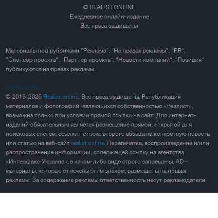
© REALIST.ONLINE
Ежедневное онлайн-издание
Все права защищены
Материалы под рубриками "Реклама", "На правах рекламы", "PR",
"Спонсор проекта", "Партнер проекта", "Новости компаний", "Позиция"
публикуются на правах рекламы
Карта сайта
© 2016-2026
Realist.online
. Все права защищены. Републикация
материалов и фотографий, являющихся собственностью «Реалист»,
возможна только при условии прямой ссылки на сайт. Для интернет-
изданий обязательным является размещение прямой, открытой для
поисковых систем, ссылки не ниже второго абзаца на конкретную новость
или статью на веб-сайт
realist.online
. Перепечатка, воспроизведение и/или
распространение информации, содержащей ссылку на агентства
«Интерфакс-Украина», в каком-либо виде строго запрещены. AD –
материалы, которые отмечены этим знаком, размещены на правах
рекламы. За содержание рекламы ответственность несут рекламодатели.