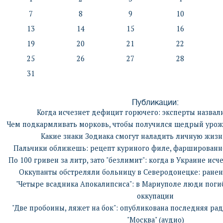
7
8
9
10
13
14
15
16
19
20
21
22
25
26
27
28
31
Публикации:
Когда исчезнет дефицит горючего: эксперты назвал
Чем подкармливать морковь, чтобы получился щедрый урож
Какие знаки Зодиака смогут наладить личную жизн
Пальчики оближешь: рецепт куриного филе, фаршированн
По 100 гривен за литр, зато "безлимит": когда в Украине ис
Оккупанты обстреляли больницу в Северодонецке: ранено
"Четыре всадника Апокалипсиса": в Мариуполе люди поги
оккупации
"Две пробоины, ляжет на бок": опубликована последняя ра
"Москва" (аудио)