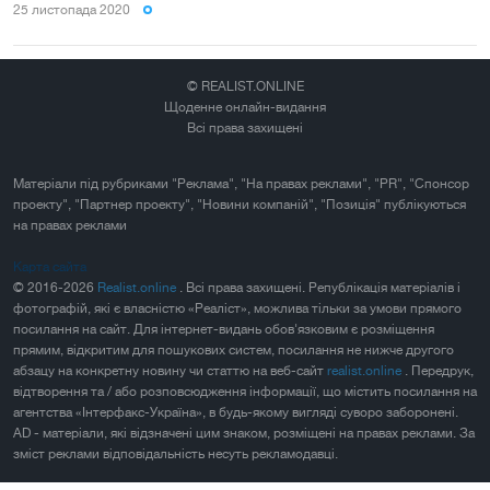
25 листопада 2020
© REALIST.ONLINE
Щоденне онлайн-видання
Всі права захищені
Матеріали під рубриками "Реклама", "На правах реклами", "PR", "Спонсор
проекту", "Партнер проекту", "Новини компаній", "Позиція" публікуються
на правах реклами
Карта сайта
© 2016-2026
Realist.online
. Всі права захищені. Републікація матеріалів і
фотографій, які є власністю «Реаліст», можлива тільки за умови прямого
посилання на сайт. Для інтернет-видань обов'язковим є розміщення
прямим, відкритим для пошукових систем, посилання не нижче другого
абзацу на конкретну новину чи статтю на веб-сайт
realist.online
. Передрук,
відтворення та / або розповсюдження інформації, що містить посилання на
агентства «Інтерфакс-Україна», в будь-якому вигляді суворо заборонені.
AD - матеріали, які відзначені цим знаком, розміщені на правах реклами. За
зміст реклами відповідальність несуть рекламодавці.