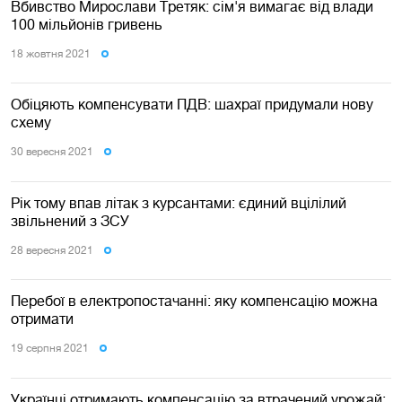
Вбивство Мирослави Третяк: сім'я вимагає від влади
100 мільйонів гривень
18 жовтня 2021
Обіцяють компенсувати ПДВ: шахраї придумали нову
схему
30 вересня 2021
Рік тому впав літак з курсантами: єдиний вцілілий
звільнений з ЗСУ
28 вересня 2021
Перебої в електропостачанні: яку компенсацію можна
отримати
19 серпня 2021
Українці отримають компенсацію за втрачений урожай: