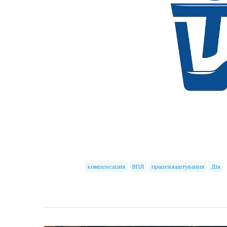
компенсация
ВПЛ
працевлаштування
Дія