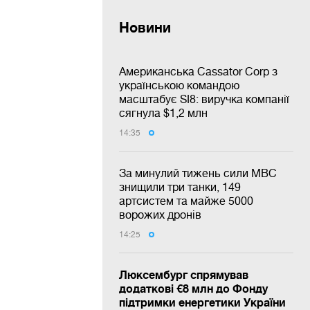
Новини
Американська Cassator Corp з
українською командою
масштабує SI8: виручка компанії
сягнула $1,2 млн
14:35
За минулий тижень сили МВС
знищили три танки, 149
артсистем та майже 5000
ворожих дронів
14:25
Люксембург спрямував
додаткові €8 млн до Фонду
підтримки енергетики України