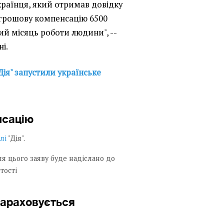
країнця, який отримав довідку
грошову компенсацію 6500
ий місяць роботи людини", --
і.
Дія" запустили українське
нсацію
лі
"Дія".
ля цього заяву буде надіслано до
тості
нараховується