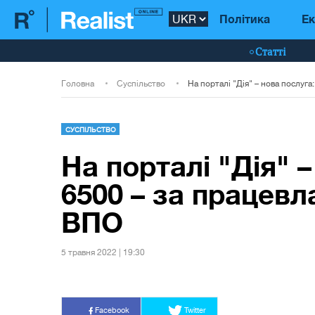
Політика
Ек
Статті
Головна
Суспільство
СУСПІЛЬСТВО
На порталі "Дія" –
6500 – за працев
ВПО
5 травня 2022 | 19:30
Facebook
Twitter