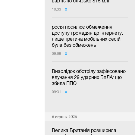
вартістю близько $15 млн
10:33
росія посилює обмеження
доступу громадян до інтернету:
лише третина мобільних сесій
була без обмежень
09:59
Внаслідок обстрілу зафіксовано
влучання 29 ударних БпЛА: що
збила ППО
09:31
6 серпня 2026
Велика Британія розширила