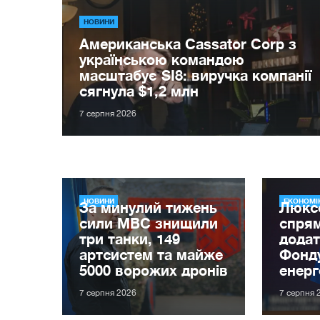
НОВИНИ
Американська Cassator Corp з
українською командою
масштабує SI8: виручка компанії
сягнула $1,2 млн
7 серпня 2026
НОВИНИ
ЕКОНОМІ
За минулий тижень
Люкс
сили МВС знищили
спря
три танки, 149
додат
артсистем та майже
Фонду
5000 ворожих дронів
енерг
7 серпня 2026
7 серпня 