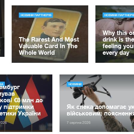
КА
НОВИНИ
ембург
мував
кові €8 млн до
 підтримки
Як спека допомагає у
етики України
військовим: поясненн
2026
7 серпня 2026