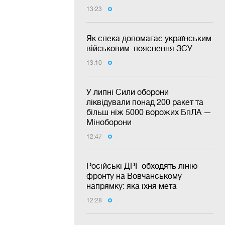
13:23
Як спека допомагає українським
військовим: пояснення ЗСУ
13:10
У липні Сили оборони
ліквідували понад 200 ракет та
більш ніж 5000 ворожих БпЛА —
Міноборони
12:47
Російські ДРГ обходять лінію
фронту на Вовчанському
напрямку: яка їхня мета
12:28