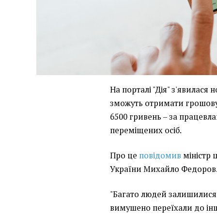
На порталі "Дія" з'явилася 
зможуть отримати грошову
6500 гривень – за працевл
переміщених осіб.
Про це
повідомив
міністр 
України Михайло Федоров
"Багато людей залишилися 
вимушено переїхали до інш