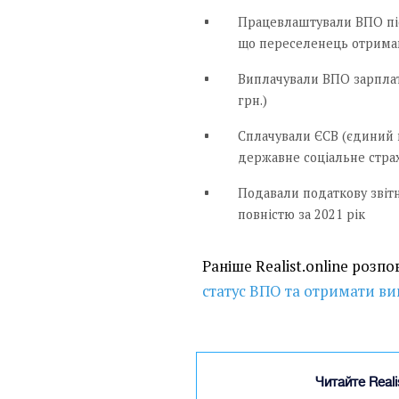
Працевлаштували ВПО піс
що переселенець отримав
Виплачували ВПО зарплат
грн.)
Сплачували ЄСВ (єдиний 
державне соціальне стра
Подавали податкову звітн
повністю за 2021 рік
Раніше Realist.online розпо
статус ВПО та отримати ви
Читайте Real