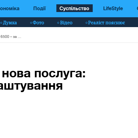
ономіка
Події
Суспільство
LifeStyle
Думка
Фото
Відео
Реаліст пояснює
На порталі "Дія" – нова послуга: 6500 – за працевлаштування ВПО
 нова послуга:
лаштування