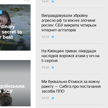
14:41
Виправдовували збройну
агресію рф та воєнні злочини
росіян: СБУ викрила чотирьох
інтернет-агітаторів
14:13
На Київщині триває ліквідація
наслідків ворожої атаки у ніч на
5 серпня
13:43
Ми буквально б’ємося за кожну
країнським
ракету — Сибіга про постачання
я ЗСУ
засобів ППО
13:12