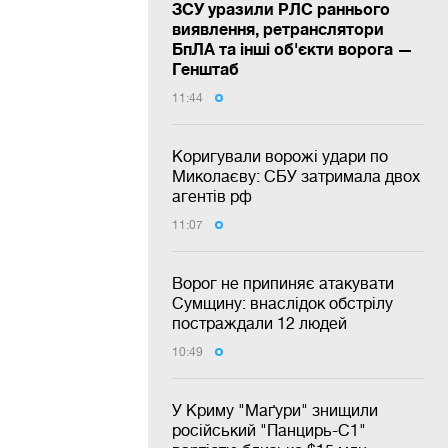
ЗСУ уразили РЛС раннього
виявлення, ретранслятори
БпЛА та інші об'єкти ворога —
Генштаб
11:44
Коригували ворожі удари по
Миколаєву: СБУ затримала двох
агентів рф
11:07
Ворог не припиняє атакувати
Сумщину: внаслідок обстрілу
постраждали 12 людей
10:49
У Криму "Маґури" знищили
російський "Панцирь-С1"