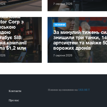
2026
7 серпня 2026
иканська
tor Corp з
НОВИНИ
нською
ндою
За минулий тижень с
абує SI8:
знищили три танки, 14
ка компанії
артсистем та майже 5
ла $1,2 млн
ворожих дронів
2026
7 серпня 2026
Новини щохвилини на
UKR.NET
Контакти
Про нас