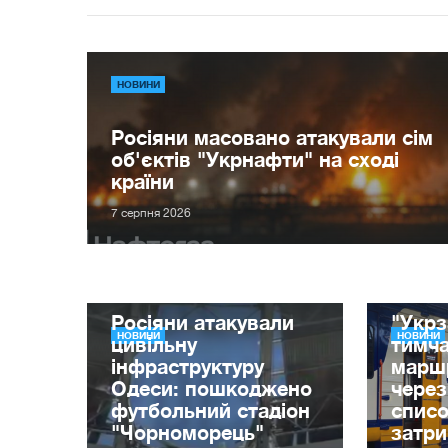
НОВИНИ
Росіяни масовано атакували сім
об'єктів "Укрнафти" на сході
країни
7 серпня 2026
Росіяни атакували
"Укрз
НОВИНИ
НОВИНИ
цивільну
тимча
інфраструктуру
маршр
Одеси: пошкоджено
через
футбольний стадіон
списо
"Чорноморець"
затр