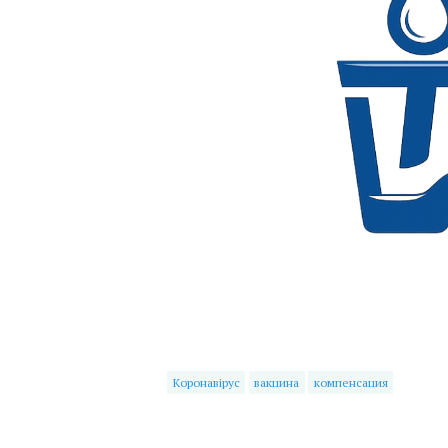
Коронавірус
вакцина
компенсация