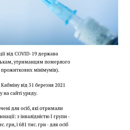
ації від COVID-19 держава
атькам, утриманцям померлого
0 прожиткових мінімумів).
Кабміну від 31 березня 2021
на сайті уряду.
чені для осіб, які отримали
нації: з інвалідністю I групи -
ис. грн, і 681 тис. грн - для осіб