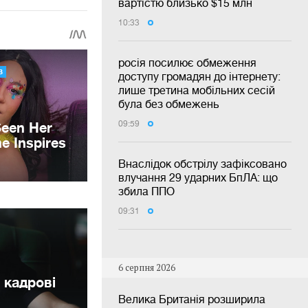
вартістю близько $15 млн
10:33
росія посилює обмеження
доступу громадян до інтернету:
лише третина мобільних сесій
була без обмежень
09:59
Внаслідок обстрілу зафіксовано
влучання 29 ударних БпЛА: що
збила ППО
09:31
6 серпня 2026
 кадрові
Велика Британія розширила