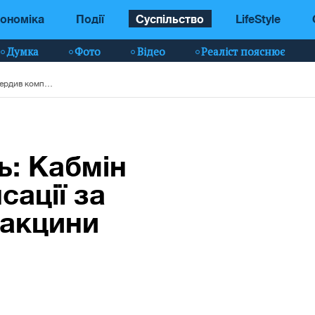
ономіка
Події
Суспільство
LifeStyle
Думка
Фото
Відео
Реаліст пояснює
До 1,7 млн гривень: Кабмін затвердив компенсації за ускладнення від вакцини
ь: Кабмін
сації за
вакцини