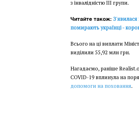
з інвалідністю III групи.
З'явилася 
Читайте також:
помирають українці - корон
Всього на ці виплати Мініс
виділили 55,92 млн грн.
Нагадаємо, раніше Realist.
COVID-19 вплинула на пор
допомоги на поховання
.