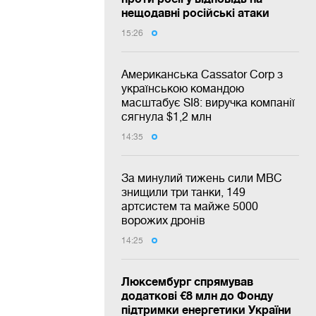
нещодавні російські атаки
15:26
Американська Cassator Corp з
українською командою
масштабує SI8: виручка компанії
сягнула $1,2 млн
14:35
За минулий тижень сили МВС
знищили три танки, 149
артсистем та майже 5000
ворожих дронів
14:25
Люксембург спрямував
додаткові €8 млн до Фонду
підтримки енергетики України