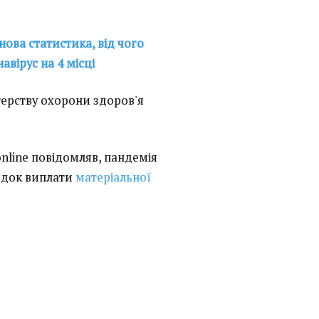
нова статистика, від чого
авірус на 4 місці
терству охорони здоров'я
online повідомляв, пандемія
ядок виплати
матеріальної