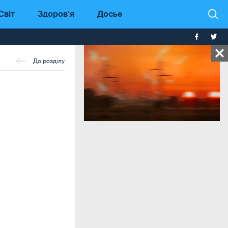
Світ
Здоров'я
Досье
До розділу