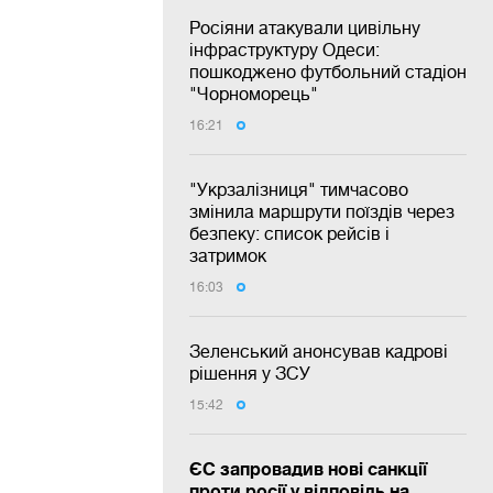
Росіяни атакували цивільну
інфраструктуру Одеси:
пошкоджено футбольний стадіон
"Чорноморець"
16:21
"Укрзалізниця" тимчасово
змінила маршрути поїздів через
безпеку: список рейсів і
затримок
16:03
Зеленський анонсував кадрові
рішення у ЗСУ
15:42
ЄС запровадив нові санкції
проти росії у відповідь на