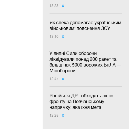
13:23
Як спека допомагає українським
військовим: пояснення ЗСУ
13:10
У липні Сили оборони
ліквідували понад 200 ракет та
більш ніж 5000 ворожих БпЛА —
Міноборони
12:47
Російські ДРГ обходять лінію
фронту на Вовчанському
напрямку: яка їхня мета
12:28