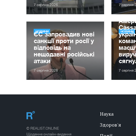
7 серпня 2026
7 серпня 
Амер
Cassa
НОВИНИ
НОВИНИ
ЄС запровадив нові
украї
санкції проти росії у
кома
відповідь на
масшт
нещодавні російські
вируч
атаки
сягну
7 серпня 2026
7 серпня 
Наука
Здоров'я
© REALIST.ONLINE
Щоденне онлайн-видання
Події