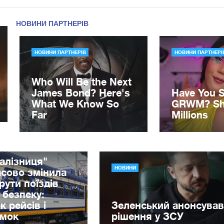
алізниця"
НОВИНИ
сово змінила
ути поїздів
 безпеку:
к рейсів і
Зеленський анонсував
имок
рішення у ЗСУ