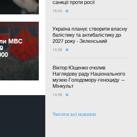
санкції проти росії
16:45
Україна планує створити власну
балістику та антибалістику до
или МВС
2027 року - Зеленський
9
15:38
000
Віктор Ющенко очолив
Наглядову раду Національного
музею Голодомору-геноциду —
Мінкульт
14:58
Читати всі новини