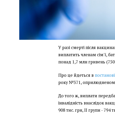
У разі смерті після вакцин
виплатить членам сім'ї, б
понад 1,7 млн гривень (75
Про це йдеться в
постанові
року №371, оприлюдненому 
До того ж, виплати передба
інвалідність внаслідок вакци
908 тис. грн, II групи - 794 т