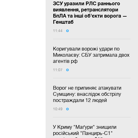
ЗСУ уразили РЛС раннього
виявлення, ретранслятори
БпЛА та інші об'єкти ворога —
Генштаб
11:44
Коригували ворожі удари по
Миколаєву: СБУ затримала двох
агентів рф
11:07
Ворог не припиняє атакувати
Сумщину: внаслідок обстрілу
постраждали 12 людей
10:49
У Криму "Маґури" знищили
російський "Панцирь-С1"