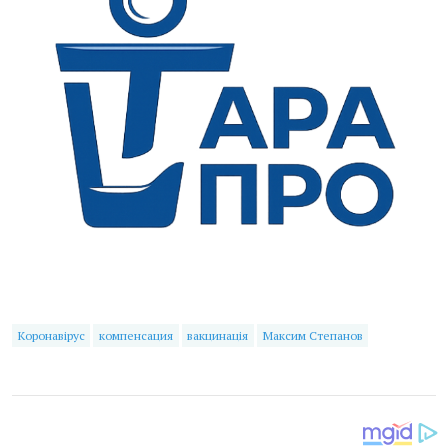
Коронавірус
компенсация
вакцинація
Максим Степанов