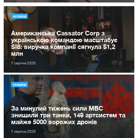
НОВИНИ
Американська Cassator Corp з
українською командою масштабує
SI8: виручка компанії сягнула $1,2
млн
7 серпня 2026
НОВИНИ
За минулий тижень сили МВС
знищили три танки, 149 артсистем та
майже 5000 ворожих дронів
7 серпня 2026