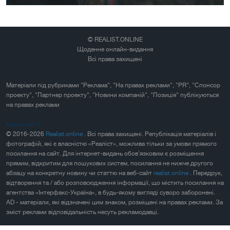
© REALIST.ONLINE
Щоденне онлайн-видання
Всі права захищені
Матеріали під рубриками "Реклама", "На правах реклами", "PR", "Спонсор
проекту", "Партнер проекту", "Новини компаній", "Позиція" публікуються
на правах реклами
Карта сайта
© 2016-2026
Realist.online
. Всі права захищені. Републікація матеріалів і
фотографій, які є власністю «Реаліст», можлива тільки за умови прямого
посилання на сайт. Для інтернет-видань обов'язковим є розміщення
прямим, відкритим для пошукових систем, посилання не нижче другого
абзацу на конкретну новину чи статтю на веб-сайт
realist.online
. Передрук,
відтворення та / або розповсюдження інформації, що містить посилання на
агентства «Інтерфакс-Україна», в будь-якому вигляді суворо заборонені.
AD - матеріали, які відзначені цим знаком, розміщені на правах реклами. За
зміст реклами відповідальність несуть рекламодавці.