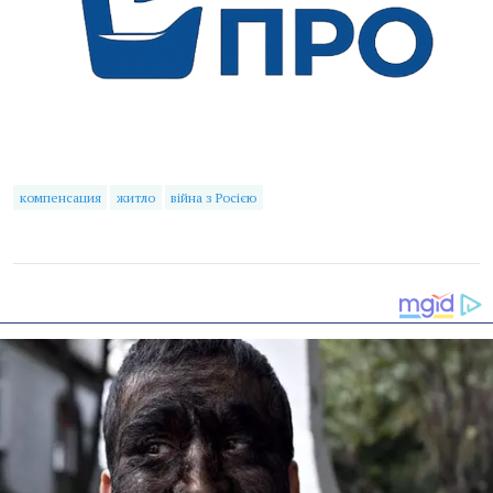
компенсация
житло
війна з Росією