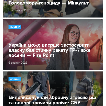
Голодомору-геноциду — Мінкульт
6 серпня 2026
НОВИНИ
Україна може вперше застосувати
власну балістичну ракету FP-7 вже
восени — Fire Point
6 серпня 2026
НОВИНИ
Виправдовували збройну агресію рф
та воєнні злочини росіян: СБУ