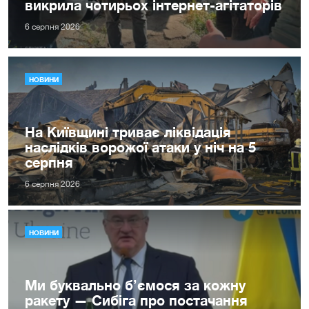
викрила чотирьох інтернет-агітаторів
6 серпня 2026
НОВИНИ
На Київщині триває ліквідація
наслідків ворожої атаки у ніч на 5
серпня
6 серпня 2026
НОВИНИ
Ми буквально б’ємося за кожну
ракету — Сибіга про постачання