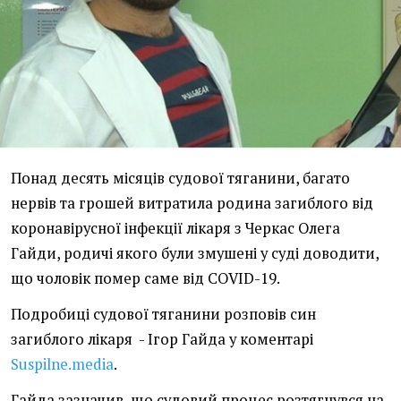
Понад десять місяців судової тяганини, багато
нервів та грошей витратила родина загиблого від
коронавірусної інфекції лікаря з Черкас Олега
Гайди, родичі якого були змушені у суді доводити,
що чоловік помер саме від COVID-19.
Подробиці судової тяганини розповів син
загиблого лікаря - Ігор Гайда у коментарі
Suspilne.media
.
Гайда зазначив, що судовий процес розтягнувся на