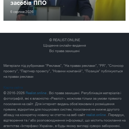
засобів ППО
6 серпня 2026
© REALIST.ONLINE
Щоденне онлайн-видання
Всі права захищені
Матеріали під рубриками "Реклама", "На правах реклами", "PR", "Спонсор
проекту", "Партнер проекту", "Новини компаній", "Позиція" публікуються
на правах реклами
Карта сайта
© 2016-2026
Realist.online
. Всі права захищені. Републікація матеріалів і
фотографій, які є власністю «Реаліст», можлива тільки за умови прямого
посилання на сайт. Для інтернет-видань обов'язковим є розміщення
прямим, відкритим для пошукових систем, посилання не нижче другого
абзацу на конкретну новину чи статтю на веб-сайт
realist.online
. Передрук,
відтворення та / або розповсюдження інформації, що містить посилання на
агентства «Інтерфакс-Україна», в будь-якому вигляді суворо заборонені.