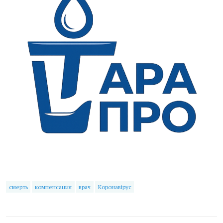
смерть
компенсация
врач
Коронавірус