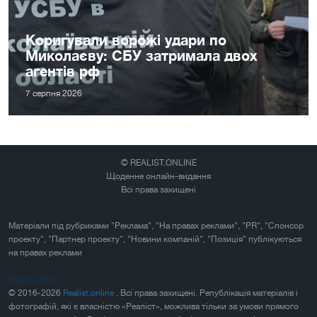
Коригували ворожі удари по
Миколаєву: СБУ затримала двох
агентів рф
7 серпня 2026
© REALIST.ONLINE
Щоденне онлайн-видання
Всі права захищені
Матеріали під рубриками "Реклама", "На правах реклами", "PR", "Спонсор
проекту", "Партнер проекту", "Новини компаній", "Позиція" публікуються
на правах реклами
Карта сайта
© 2016-2026
Realist.online
. Всі права захищені. Републікація матеріалів і
фотографій, які є власністю «Реаліст», можлива тільки за умови прямого