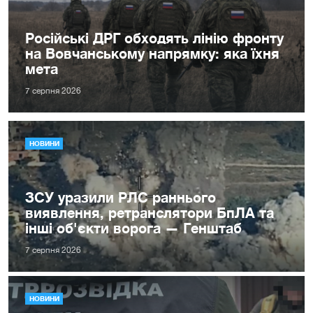
Російські ДРГ обходять лінію фронту
на Вовчанському напрямку: яка їхня
мета
7 серпня 2026
НОВИНИ
ЗСУ уразили РЛС раннього
виявлення, ретранслятори БпЛА та
інші об'єкти ворога — Генштаб
7 серпня 2026
НОВИНИ