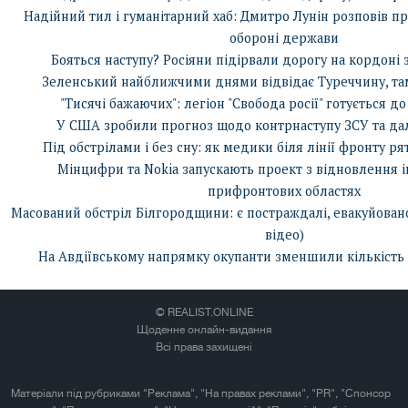
Надійний тил і гуманітарний хаб: Дмитро Лунін розповів п
обороні держави
Бояться наступу? Росіяни підірвали дорогу на кордоні 
Зеленський найближчими днями відвідає Туреччину, там 
"Тисячі бажаючих": легіон "Свобода росії" готується 
У США зробили прогноз щодо контрнаступу ЗСУ та дал
Під обстрілами і без сну: як медики біля лінії фронту р
Мінцифри та Nokia запускають проект з відновлення 
прифронтових областях
Масований обстріл Білгородщини: є постраждалі, евакуйовано
відео)
На Авдіївському напрямку окупанти зменшили кількість 
© REALIST.ONLINE
Щоденне онлайн-видання
Всі права захищені
Матеріали під рубриками "Реклама", "На правах реклами", "PR", "Спонсор