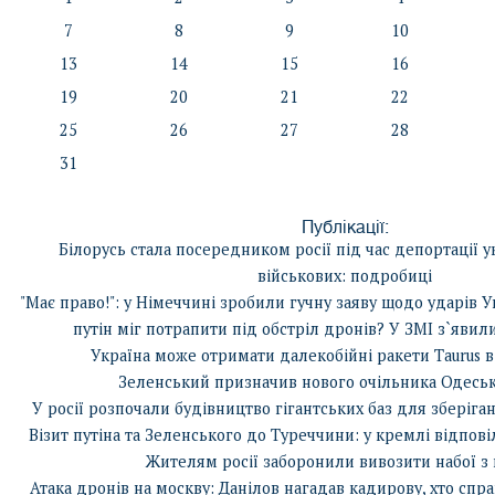
7
8
9
10
13
14
15
16
19
20
21
22
25
26
27
28
31
Публікації:
Білорусь стала посередником росії під час депортації у
військових: подробиці
"Має право!": у Німеччині зробили гучну заяву щодо ударів У
путін міг потрапити під обстріл дронів? У ЗМІ з`явили
Україна може отримати далекобійні ракети Taurus 
Зеленський призначив нового очільника Одеськ
У росії розпочали будівництво гігантських баз для зберіга
Візит путіна та Зеленського до Туреччини: у кремлі відпові
Жителям росії заборонили вивозити набої з 
Атака дронів на москву: Данілов нагадав кадирову, хто спр