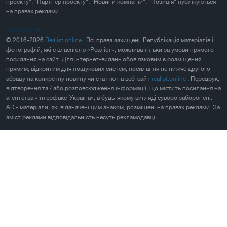
проекту", "Партнер проекту", "Новини компаній", "Позиція" публікуються
на правах реклами
Карта сайта
© 2016-2026
Realist.online
. Всі права захищені. Републікація матеріалів і
фотографій, які є власністю «Реаліст», можлива тільки за умови прямого
посилання на сайт. Для інтернет-видань обов'язковим є розміщення
прямим, відкритим для пошукових систем, посилання не нижче другого
абзацу на конкретну новину чи статтю на веб-сайт
realist.online
. Передрук,
відтворення та / або розповсюдження інформації, що містить посилання на
агентства «Інтерфакс-Україна», в будь-якому вигляді суворо заборонені.
AD - матеріали, які відзначені цим знаком, розміщені на правах реклами. За
зміст реклами відповідальність несуть рекламодавці.