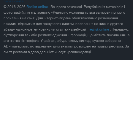
Карта сайта
© 2016-2026
Realist.online
. Всі права захищені. Републікація матеріалів і
фотографій, які є власністю «Реаліст», можлива тільки за умови прямого
посилання на сайт. Для інтернет-видань обов'язковим є розміщення
прямим, відкритим для пошукових систем, посилання не нижче другого
абзацу на конкретну новину чи статтю на веб-сайт
realist.online
. Передрук,
відтворення та / або розповсюдження інформації, що містить посилання на
агентства «Інтерфакс-Україна», в будь-якому вигляді суворо заборонені.
AD - матеріали, які відзначені цим знаком, розміщені на правах реклами. За
зміст реклами відповідальність несуть рекламодавці.