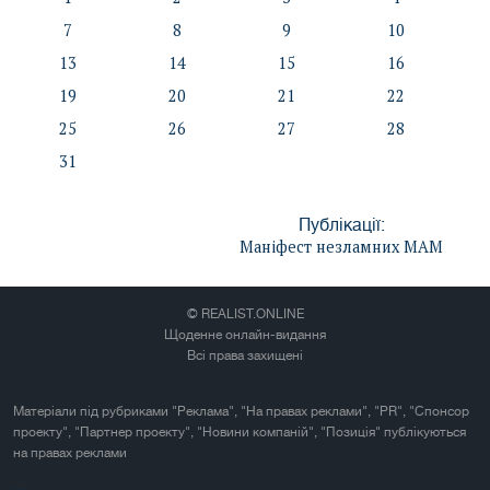
7
8
9
10
13
14
15
16
19
20
21
22
25
26
27
28
31
Публікації:
Маніфест незламних МАМ
© REALIST.ONLINE
Щоденне онлайн-видання
Всі права захищені
Матеріали під рубриками "Реклама", "На правах реклами", "PR", "Спонсор
проекту", "Партнер проекту", "Новини компаній", "Позиція" публікуються
на правах реклами