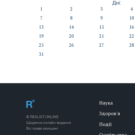
Дні:
1
2
3
4
7
8
9
10
13
14
15
16
19
20
21
22
25
26
27
28
31
Наука
Здоров'я
© REALIST.ONLINE
Щоденне онлайн-видання
Події
Всі права захищені
Суспільство