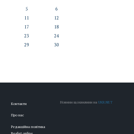
5
6
11
12
17
18
23
24
29
30
Новини щохвилини на
UKR.NET
Контакти
Про нас
Редакційна політика
Realist.online