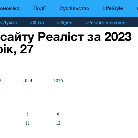
ономіка
Події
Суспільство
LifeStyle
Думка
Фото
Відео
Реаліст пояснює
 сайту Реаліст за 2023
рік, 27
3
2024
2025
5
6
11
12