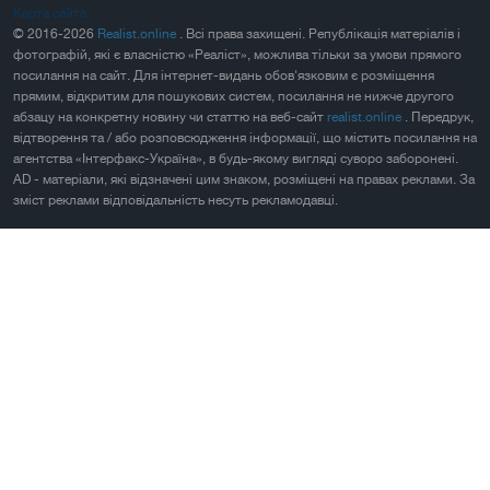
Карта сайта
© 2016-2026
Realist.online
. Всі права захищені. Републікація матеріалів і
фотографій, які є власністю «Реаліст», можлива тільки за умови прямого
посилання на сайт. Для інтернет-видань обов'язковим є розміщення
прямим, відкритим для пошукових систем, посилання не нижче другого
абзацу на конкретну новину чи статтю на веб-сайт
realist.online
. Передрук,
відтворення та / або розповсюдження інформації, що містить посилання на
агентства «Інтерфакс-Україна», в будь-якому вигляді суворо заборонені.
AD - матеріали, які відзначені цим знаком, розміщені на правах реклами. За
зміст реклами відповідальність несуть рекламодавці.