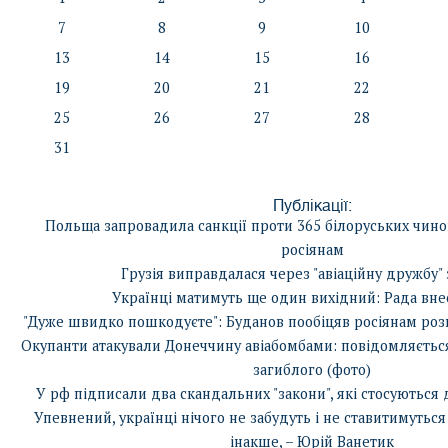
7
8
9
10
13
14
15
16
19
20
21
22
25
26
27
28
31
Публікації:
Польща запровадила санкції проти 365 білоруських чино
росіянам
Грузія виправдалася через "авіаційну дружбу" 
Українці матимуть ще один вихідний: Рада вне
"Дуже швидко пошкодуєте": Буданов пообіцяв росіянам розп
Окупанти атакували Донеччину авіабомбами: повідомляється
загиблого (фото)
У рф підписали два скандальних "закони", які стосуються 
Упевнений, українці нічого не забудуть і не ставитимуться 
інакше, – Юрій Ванетик