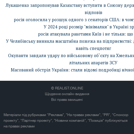
Лукашенко запропонував Казахстану вступити в Союзну держа
відповів
росія оголосила у розшук одного з сенаторів США: в чо
У 2024 році розмір "мінімалки" в Україні з
росія атакувала ракетами Київ і не тільки: що
У Челябінську виникла масштабна пожежа на підприємстві: д
навіть спецпотяг
Окупанти завдали удару по військовому об`єкту на Хмельн
літальних апаратів ЗСУ
Масований обстріл України: стали відомі подробиці нічної
© REALIST.ONLINE
Щоденне онлайн-видання
Всі права захищені
Матеріали під рубриками "Реклама", "На правах реклами", "PR", "Спонсор
проекту", "Партнер проекту", "Новини компаній", "Позиція" публікуються
на правах реклами