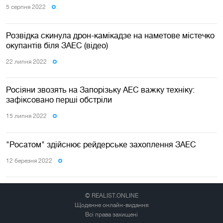
5 серпня 2022
Розвідка скинула дрон-камікадзе на наметове містечко
окупантів біля ЗАЕС (відео)
22 липня 2022
Росіяни звозять на Запорізьку АЕС важку техніку:
зафіксовано перші обстріли
15 липня 2022
"Росатом" здійснює рейдерське захоплення ЗАЕС
12 березня 2022
© REALIST.ONLINE
Щоденне онлайн-видання
Всі права захищені