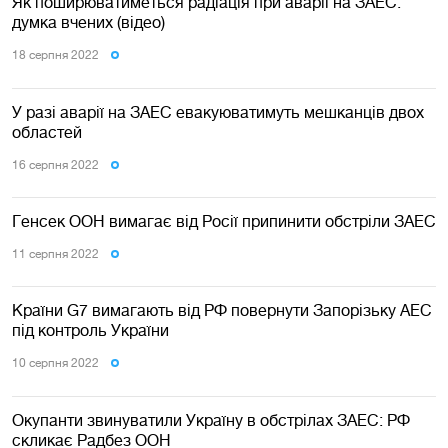
Як поширюватиметься радіація при аварії на ЗАЕС:
думка вчених (відео)
18 серпня 2022
У разі аварії на ЗАЕС евакуюватимуть мешканців двох
областей
16 серпня 2022
Генсек ООН вимагає від Росії припинити обстріли ЗАЕС
11 серпня 2022
Країни G7 вимагають від РФ повернути Запорізьку АЕС
під контроль України
10 серпня 2022
Окупанти звинуватили Україну в обстрілах ЗАЕС: РФ
скликає Радбез ООН