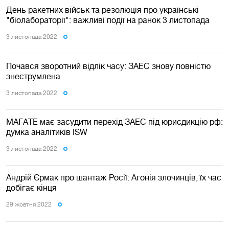
День ракетних військ та резолюція про українські
"біолабораторії": важливі події на ранок 3 листопада
3 листопада 2022
Почався зворотний відлік часу: ЗАЕС знову повністю
знеструмлена
3 листопада 2022
МАГАТЕ має засудити перехід ЗАЕС під юрисдикцію рф:
думка аналітиків ISW
3 листопада 2022
Андрій Єрмак про шантаж Росії: Агонія злочинців, їх час
добігає кінця
29 жовтня 2022