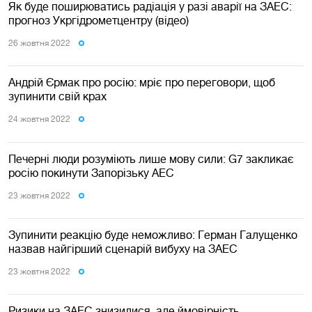
Як буде поширюватись радіація у разі аварії на ЗАЕС:
прогноз Укргідрометцентру (відео)
26 жовтня 2022
Андрій Єрмак про росію: мріє про переговори, щоб
зупинити свій крах
24 жовтня 2022
Печерні люди розуміють лише мову сили: G7 закликає
росію покинути Запорізьку АЕС
23 жовтня 2022
Зупинити реакцію буде неможливо: Герман Галущенко
назвав найгірший сценарій вибуху на ЗАЕС
23 жовтня 2022
Ризики на ЗАЕС знизилися, але ймовірність