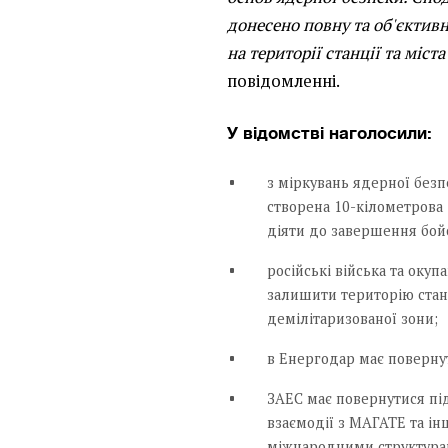
донесено повну та об'єктивн
на території станції та міст
повідомленні.
У відомстві наголосили:
з міркувань ядерної безп
створена 10-кілометрова 
діяти до завершення бой
російські війська та окуп
залишити територію станц
демілітаризованої зони;
в Енергодар має повернут
ЗАЕС має повернутися пі
взаємодії з МАГАТЕ та 
міжнародними структура