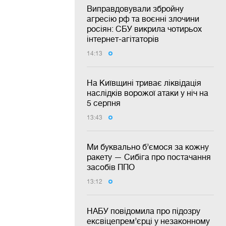
Виправдовували збройну
агресію рф та воєнні злочини
росіян: СБУ викрила чотирьох
інтернет-агітаторів
14:13
На Київщині триває ліквідація
наслідків ворожої атаки у ніч на
5 серпня
13:43
Ми буквально б’ємося за кожну
ракету — Сибіга про постачання
засобів ППО
13:12
НАБУ повідомила про підозру
ексвіцепрем’єрці у незаконному