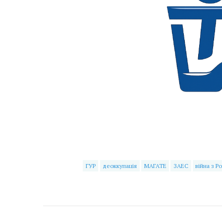
ГУР
деоккупація
МАГАТЕ
ЗАЕС
війна з Р