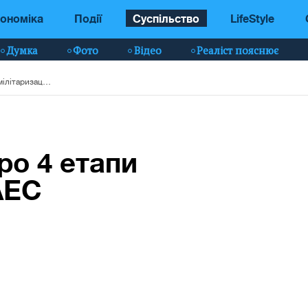
ономіка
Події
Суспільство
LifeStyle
Думка
Фото
Відео
Реаліст пояснює
У ГУР розповіли про 4 етапи демілітаризації ЗАЕС
ро 4 етапи
АЕС