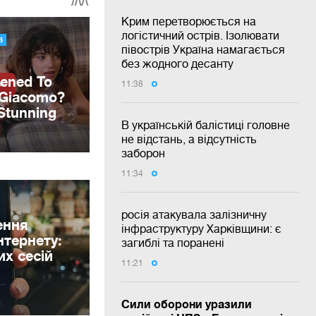
Крим перетворюється на
логістичний острів. Ізолювати
півострів Україна намагається
без жодного десанту
11:38
В українській балістиці головне
не відстань, а відсутність
заборон
11:34
росія атакувала залізничну
ення
інфраструктуру Харківщини: є
нтернету:
загиблі та поранені
их сесій
11:21
Сили оборони уразили