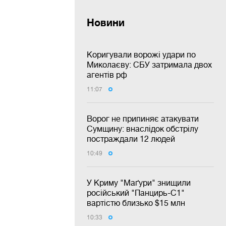
Новини
Коригували ворожі удари по
Миколаєву: СБУ затримала двох
агентів рф
11:07
Ворог не припиняє атакувати
Сумщину: внаслідок обстрілу
постраждали 12 людей
10:49
У Криму "Маґури" знищили
російський "Панцирь-С1"
вартістю близько $15 млн
10:33