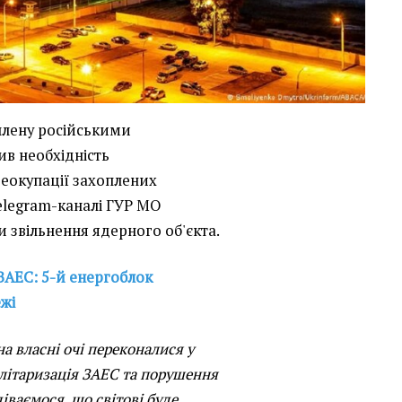
плену російськими
в необхідність
 деокупації захоплених
Telegram-каналі ГУР МО
 звільнення ядерного об'єкта.
 ЗАЕС: 5-й енергоблок
жі
а власні очі переконалися у
мілітаризація ЗАЕС та порушення
іваємося, що світові буде