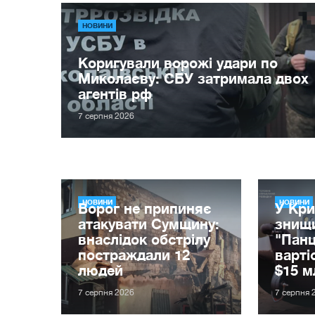
НОВИНИ
Коригували ворожі удари по
Миколаєву: СБУ затримала двох
агентів рф
7 серпня 2026
НОВИНИ
НОВИНИ
Ворог не припиняє
У Кри
атакувати Сумщину:
знищи
внаслідок обстрілу
"Пан
постраждали 12
варті
людей
$15 м
7 серпня 2026
7 серпня 