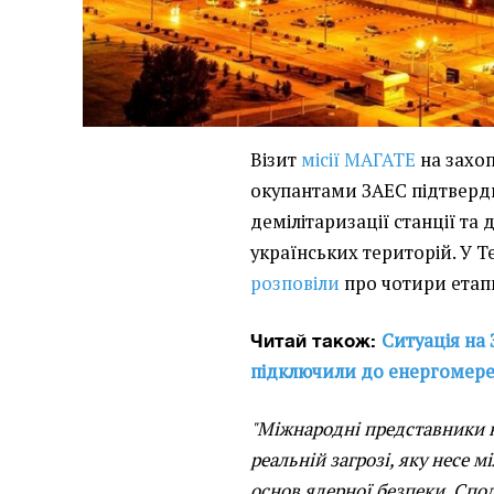
Візит
місії МАГАТЕ
на захо
окупантами ЗАЕС підтверди
демілітаризації станції та
українських територій. У 
розповіли
про чотири етапи
Ситуація на
Читай також:
підключили до енергомере
"Міжнародні представники н
реальній загрозі, яку несе 
основ ядерної безпеки. Спод