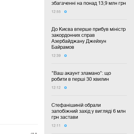
збагаченні на понад 13,9 млн грн
12:55
До Києва вперше прибув міністр
закордонних справ
Азербайджану Джейхун
Байрамов
12:39
"Ваш акаунт зламано": що
робити в перші 30 хвилин
12:12
Стефанішиній обрали
запобіжний захід у вигляді 6 млн
грн застави
12:11