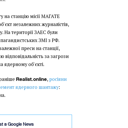
ту на станцію місії МАГАТЕ
б'єкт незалежних журналістів,
. На території ЗАЕС були
пагандистських ЗМІ з РФ.
алежної преси на станції,
ю відповідальність за загрози
на ядерному об'єкті.
 раніше
,
росіяни
Realist.online
лемент ядерного шантажу
:
на.
ist в Google News