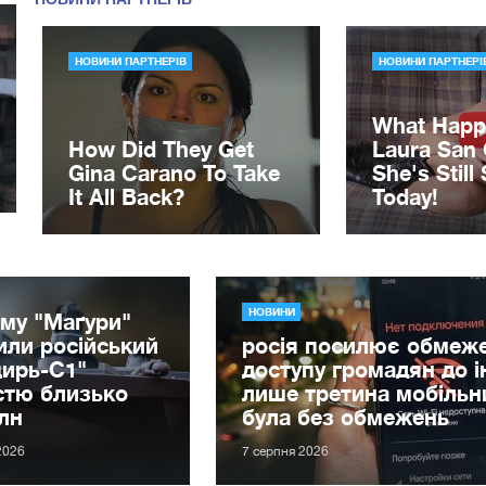
НОВИНИ
му "Маґури"
ли російський
росія посилює обмеж
цирь-С1"
доступу громадян до і
стю близько
лише третина мобільн
лн
була без обмежень
2026
7 серпня 2026