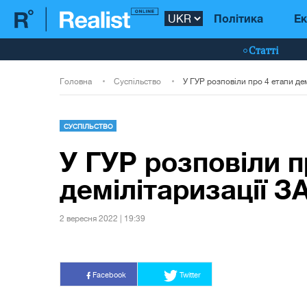
Політика
Ек
Статті
Головна
Суспільство
СУСПІЛЬСТВО
У ГУР розповіли п
демілітаризації З
2 вересня 2022 | 19:39
Facebook
Twitter