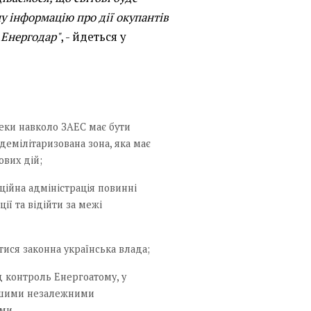
у інформацію про дії окупантів
а Енергодар"
, - йдеться у
еки навколо ЗАЕС має бути
демілітаризована зона, яка має
ових дій;
аційна адміністрація повинні
ії та відійти за межі
ися законна українська влада;
д контроль Енергоатому, у
іншими незалежними
ми.