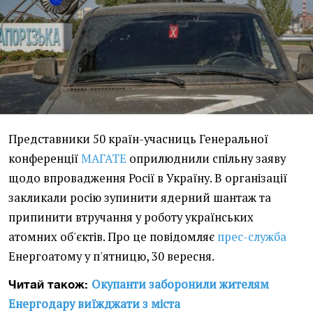
Представники 50 країн-учасниць Генеральної
конференції
МАГАТЕ
оприлюднили спільну заяву
щодо впровадження Росії в Україну. В організації
закликали росію зупинити ядерний шантаж та
припинити втручання у роботу українських
атомних об'єктів. Про це повідомляє
прес-служба
Енергоатому у п'ятницю, 30 вересня.
Окупанти заборонили жителям
Читай також:
Енергодару виїжджати з міста