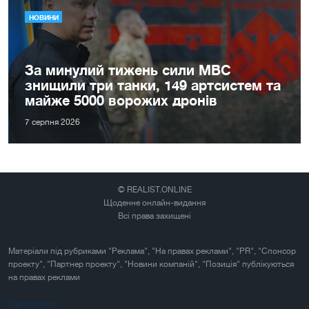
НОВИНИ
За минулий тижень сили МВС
знищили три танки, 149 артсистем та
майже 5000 ворожих дронів
7 серпня 2026
© REALIST.ONLINE
Щоденне онлайн-видання
Всі права захищені
Матеріали під рубриками "Реклама", "На правах реклами", "PR", "Спонсор
проекту", "Партнер проекту", "Новини компаній", "Позиція" публікуються
на правах реклами
Карта сайта