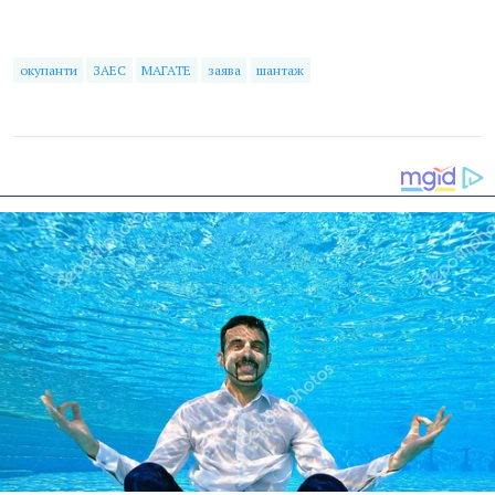
окупанти
ЗАЕС
МАГАТЕ
заява
шантаж