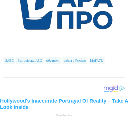
ЗАЕС
Запорізька АЕС
обстріли
війна з Росією
МАГАТЕ