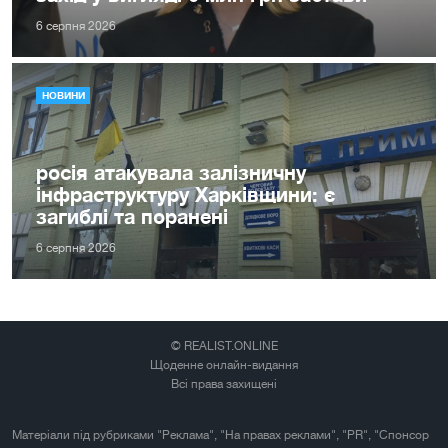
6 серпня 2026
НОВИНИ
росія атакувала залізничну
інфраструктуру Харківщини: є
загиблі та поранені
6 серпня 2026
© REALIST.ONLINE
Щоденне онлайн-видання
Всі права захищені
Матеріали під рубриками "Реклама", "На правах реклами", "PR", "Спонсор