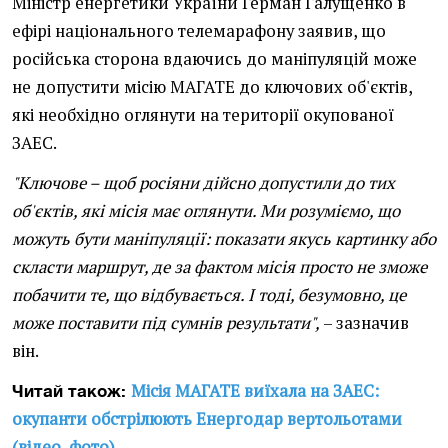
Міністр енергетики України Герман Галущенко в
ефірі національного телемарафону заявив, що
російська сторона вдаючись до маніпуляцій може
не допустити місію МАГАТЕ до ключових об'єктів,
які необхідно оглянути на території окупованої
ЗАЕС.
"Ключове – щоб росіяни дійсно допустили до тих
об'єктів, які місія має оглянути. Ми розуміємо, що
можуть бути маніпуляції: показати якусь картинку або
скласти маршрут, де за фактом місія просто не зможе
побачити те, що відбувається. І тоді, безумовно, це
може поставити під сумнів результати",
– зазначив
він.
Місія МАГАТЕ виїхала на ЗАЕС:
Читай також:
окупанти обстрілюють Енергодар вертольотами
(відео, фото)