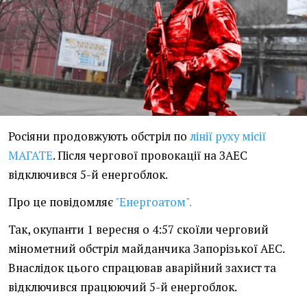
Росіяни продовжують обстріл по
лінії руху місії
МАГАТЕ
. Після чергової провокації на ЗАЕС
відключився 5-й енергоблок.
Про це повідомляє
"Енергоатом".
Так, окупанти 1 вересня о 4:57 скоїли черговий
мінометний обстріл майданчика Запорізької АЕС.
Внаслідок цього спрацював аварійний захист та
відключився працюючий 5-й енергоблок.