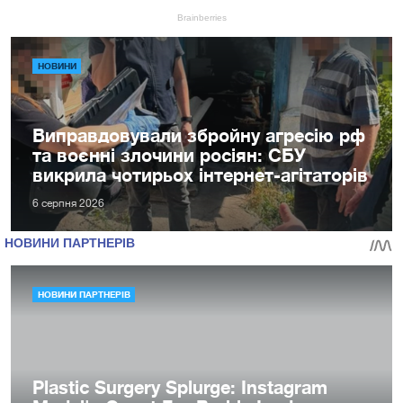
НОВИНИ
Виправдовували збройну агресію рф
та воєнні злочини росіян: СБУ
викрила чотирьох інтернет-агітаторів
6 серпня 2026