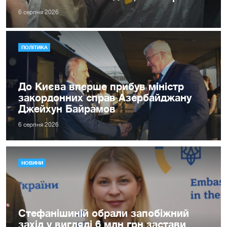
6 серпня 2026
ПОЛІТИКА
До Києва вперше прибув міністр
закордонних справ Азербайджану
Джейхун Байрамов
6 серпня 2026
НОВИНИ
Стефанішиній обрали запобіжний
захід у вигляді 6 млн грн застави