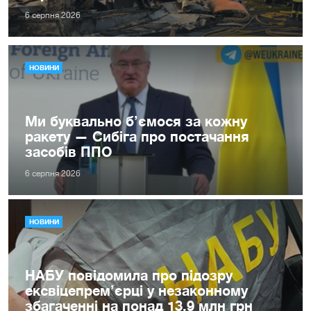
6 серпня 2026
НОВИНИ
Ми буквально б’ємося за кожну
ракету — Сибіга про постачання
засобів ППО
6 серпня 2026
НОВИНИ
НАБУ повідомила про підозру
ексвіцепрем’єрці у незаконному
збагаченні на понад 13,9 млн грн