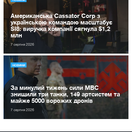
Американська Cassator Corp з
українською командою масштабує
SI8: виручка компанії сягнула $1,2
млн
7 серпня 2026
НОВИНИ
За минулий тижень сили МВС
знищили три танки, 149 артсистем та
майже 5000 ворожих дронів
7 серпня 2026