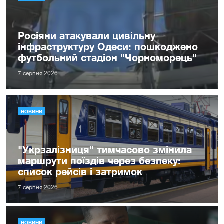
Росіяни атакували цивільну
інфраструктуру Одеси: пошкоджено
футбольний стадіон "Чорноморець"
7 серпня 2026
НОВИНИ
"Укрзалізниця" тимчасово змінила
маршрути поїздів через безпеку:
список рейсів і затримок
7 серпня 2026
НОВИНИ