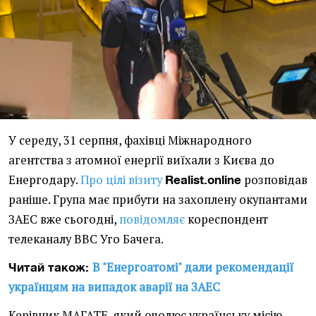
У середу, 31 серпня, фахівці Міжнародного
агентства з атомної енергії виїхали з Києва до
Енергодару.
Про цілі візиту
розповідав
Realist.online
раніше. Група має прибути на захоплену окупантами
ЗАЕС вже сьогодні,
повідомляє
кореспондент
телеканалу BBC Уго Бачега.
В "Енергоатомі" дали рекомендації
Читай також:
українцям на випадок аварії на ЗАЕС
Керівник МАГАТЕ, який очолює українську місію,