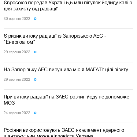
Євросоюз передав Україні 5,5 млн пігулок йодиду калію
для захисту від радіації
30 серпня 2022
Є ризик витоку радіації із Запорізькою АЕС -
"Енергоатом"
29 серпня 2022
На Запорізьку АЕС вирушила місія МАГАТІ: цілі візиту
29 серпня 2022
При витоку радіації на ЗАЕС розчин йоду не допоможе -
МОЗ
24 серпня 2022
Росіяни використовують ЗАЕС як елемент ядерного
шантажу: чим може відповісти Україна