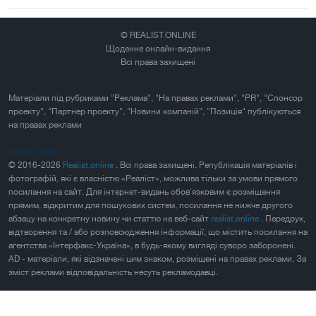
© REALIST.ONLINE
Щоденне онлайн-видання
Всі права захищені
Матеріали під рубриками "Реклама", "На правах реклами", "PR", "Спонсор
проекту", "Партнер проекту", "Новини компаній", "Позиція" публікуються
на правах реклами
Карта сайта
© 2016-2026
Realist.online
. Всі права захищені. Републікація матеріалів і
фотографій, які є власністю «Реаліст», можлива тільки за умови прямого
посилання на сайт. Для інтернет-видань обов'язковим є розміщення
прямим, відкритим для пошукових систем, посилання не нижче другого
абзацу на конкретну новину чи статтю на веб-сайт
realist.online
. Передрук,
відтворення та / або розповсюдження інформації, що містить посилання на
агентства «Інтерфакс-Україна», в будь-якому вигляді суворо заборонені.
AD - матеріали, які відзначені цим знаком, розміщені на правах реклами. За
зміст реклами відповідальність несуть рекламодавці.