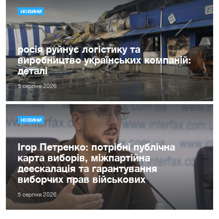
НОВИНИ
росія руйнує логістику та
виробництво українських компаній:
деталі
5 серпня 2026
НОВИНИ
Ігор Петренко: потрібні публічна
карта виборів, міжпартійна
деескалація та гарантування
виборчих прав військових
5 серпня 2026