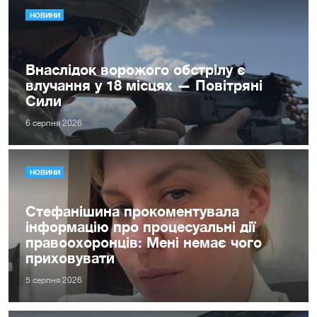
НОВИНИ
Внаслідок ворожого обстрілу є
влучання у 18 місцях — Повітряні
Сили
6 серпня 2026
НОВИНИ
Стефанішина прокоментувала
інформацію про процесуальні дії
правоохоронців: Мені немає чого
приховувати
5 серпня 2026