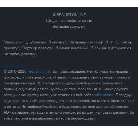
© REALIST.ONLINE
Щоденне онлайн-видання
Всі права захищені
Матеріали під рубриками "Реклама", "На правах реклами", "PR", "Спонсор
проекту", "Партнер проекту", "Новини компаній", "Позиція" публікуються
на правах реклами
Карта сайта
© 2016-2026
Realist.online
. Всі права захищені. Републікація матеріалів і
фотографій, які є власністю «Реаліст», можлива тільки за умови прямого
посилання на сайт. Для інтернет-видань обов'язковим є розміщення
прямим, відкритим для пошукових систем, посилання не нижче другого
абзацу на конкретну новину чи статтю на веб-сайт
realist.online
. Передрук,
відтворення та / або розповсюдження інформації, що містить посилання на
агентства «Інтерфакс-Україна», в будь-якому вигляді суворо заборонені.
AD - матеріали, які відзначені цим знаком, розміщені на правах реклами. За
зміст реклами відповідальність несуть рекламодавці.