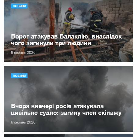
НОВИНИ
Ворог атакував Балаклію, внаслідок
чого загинули три людини
6 серпня 2026
НОВИНИ
Вчора ввечері росія атакувала
цивільне судно: загину член екіпажу
6 серпня 2026