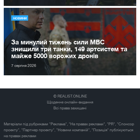
НОВИНИ
За минулий тижень сили МВС
знищили три танки, 149 артсистем та
майже 5000 ворожих дронів
7 серпня 2026
© REALIST.ONLINE
Щоденне онлайн-видання
Всі права захищені
Матеріали під рубриками "Реклама", "На правах реклами", "PR", "Спонсор
проекту", "Партнер проекту", "Новини компаній", "Позиція" публікуються
на правах реклами