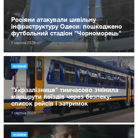
Росіяни атакували цивільну
інфраструктуру Одеси: пошкоджено
футбольний стадіон "Чорноморець"
7 серпня 2026
НОВИНИ
"Укрзалізниця" тимчасово змінила
маршрути поїздів через безпеку:
список рейсів і затримок
7 серпня 2026
НОВИНИ