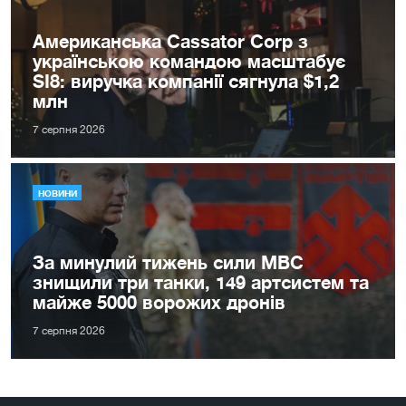
Американська Cassator Corp з
українською командою масштабує
SI8: виручка компанії сягнула $1,2
млн
7 серпня 2026
НОВИНИ
За минулий тижень сили МВС
знищили три танки, 149 артсистем та
майже 5000 ворожих дронів
7 серпня 2026