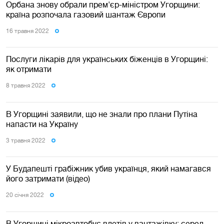
Орбана знову обрали прем'єр-міністром Угорщини:
країна розпочала газовий шантаж Європи
16 травня 2022
Послуги лікарів для українських біженців в Угорщині:
як отримати
8 травня 2022
В Угорщині заявили, що не знали про плани Путіна
напасти на Україну
3 травня 2022
У Будапешті грабіжник убив українця, який намагався
його затримати (відео)
20 сiчня 2022
В Угорщині мікроавтобус влетів у вантажівку: серед