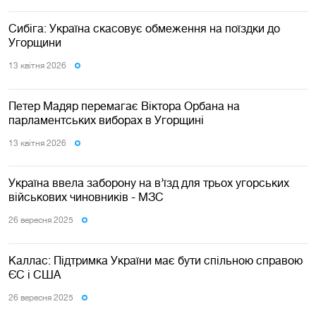
Сибіга: Україна скасовує обмеження на поїздки до
Угорщини
13 квiтня 2026
Петер Мадяр перемагає Віктора Орбана на
парламентських виборах в Угорщині
13 квiтня 2026
Україна ввела заборону на в’їзд для трьох угорських
військових чиновників - МЗС
26 вересня 2025
Каллас: Підтримка України має бути спільною справою
ЄС і США
26 вересня 2025