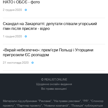
НАТО і ОБСЄ - фото
2 грудня 2020
Скандал на Закарпатті: депутати співали угорський
гімн після присяги - відео
1 грудня 2020
«Вкрай небезпечно»: прем'єри Польщі і Угорщини
пригрозили ЄС розпадом
27 листопада 2020
© REALIST.ONLINE
Щоденне онлайн-видання
Всі права захищені
Матеріали під рубриками "Реклама", "На правах реклами", "PR", "Спонсор
проекту", "Партнер проекту", "Новини компаній", "Позиція" публікуються