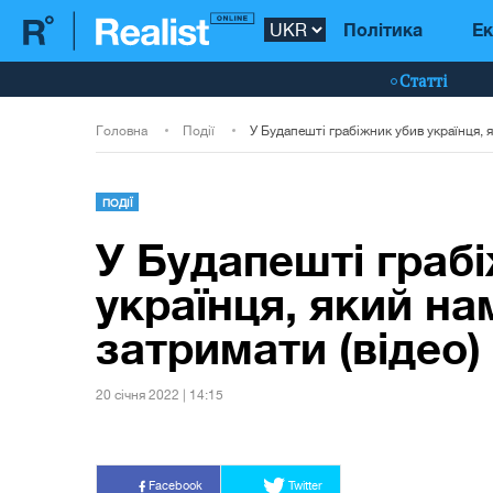
Політика
Ек
Статті
Головна
Події
ПОДІЇ
У Будапешті граб
українця, який на
затримати (відео)
20 сiчня 2022 | 14:15
Facebook
Twitter