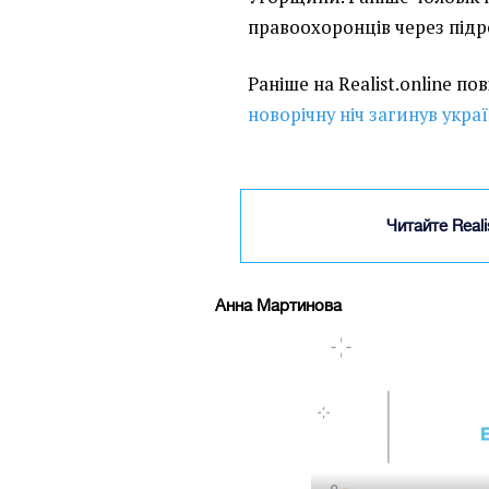
правоохоронців через підр
Раніше на Realist.online п
новорічну ніч загинув укра
Читайте Real
Анна Мартинова