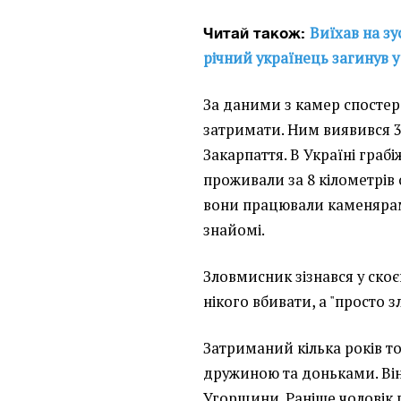
Виїхав на зу
Читай також:
річний українець загинув у
За даними з камер спосте
затримати. Ним виявився 3
Закарпаття. В Україні граб
проживали за 8 кілометрів
вони працювали каменярам
знайомі.
Зловмисник зізнався у скоє
нікого вбивати, а "просто з
Затриманий кілька років т
дружиною та доньками. Ві
Угорщини. Раніше чоловік 