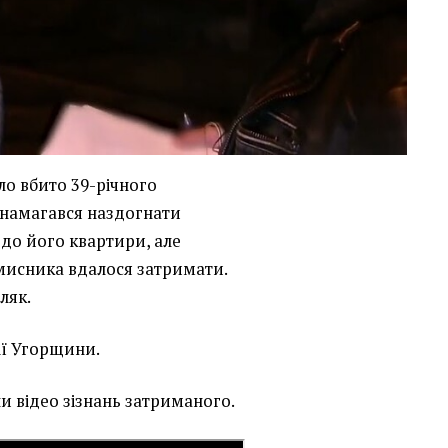
ло вбито 39-річного
 намагався наздогнати
 до його квартири, але
мисника вдалося затримати.
ляк.
ії Угорщини.
и відео зізнань затриманого.