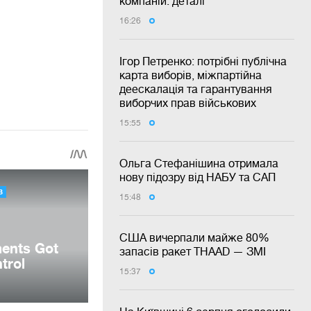
компаній: деталі
16:26
Ігор Петренко: потрібні публічна
карта виборів, міжпартійна
деескалація та гарантування
виборчих прав військових
15:55
Ольга Стефанішина отримала
нову підозру від НАБУ та САП
15:48
США вичерпали майже 80%
запасів ракет THAAD — ЗМІ
15:37