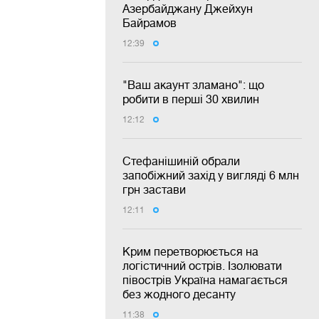
Азербайджану Джейхун
Байрамов
12:39
"Ваш акаунт зламано": що
робити в перші 30 хвилин
12:12
Стефанішиній обрали
запобіжний захід у вигляді 6 млн
грн застави
12:11
Крим перетворюється на
логістичний острів. Ізолювати
півострів Україна намагається
без жодного десанту
11:38