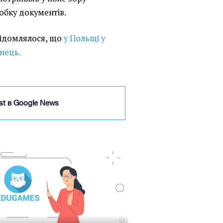
обку документів.
овідомлялося, що
у Польщі у
їнець.
ist в Google News