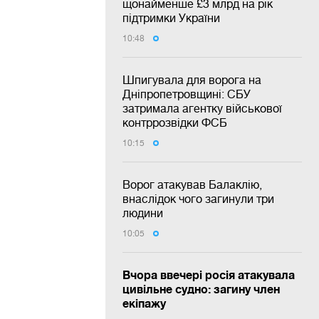
щонайменше £3 млрд на рік
підтримки України
10:48
Шпигувала для ворога на
Дніпропетровщині: СБУ
затримала агентку військової
контррозвідки ФСБ
10:15
Ворог атакував Балаклію,
внаслідок чого загинули три
людини
10:05
Вчора ввечері росія атакувала
цивільне судно: загину член
екіпажу