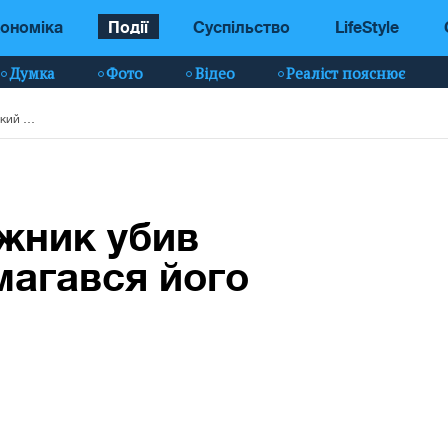
ономіка
Події
Суспільство
LifeStyle
Думка
Фото
Відео
Реаліст пояснює
У Будапешті грабіжник убив українця, який намагався його затримати (відео)
іжник убив
магався його