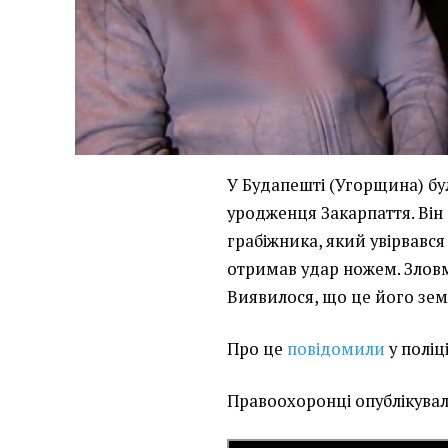
У Будапешті (Угорщина) бу
уродженця Закарпаття. Він
грабіжника, який увірвався
отримав удар ножем. Злов
Виявилося, що це його зем
Про це
повідомили
у поліц
Правоохоронці опублікувал