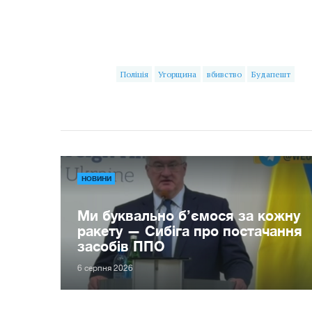
Поліція
Угорщина
вбивство
Будапешт
НОВИНИ
Ми буквально б’ємося за кожну
ракету — Сибіга про постачання
засобів ППО
6 серпня 2026