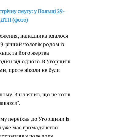
стрічну смугу: у Польщі 29-
 ДТП (фото)
реження, нападника вдалося
9-річний чоловік родом із
іжник та його жертва
 один від одного. В Угорщині
и, проте ніколи не були
ному. Він заявив, що не хотів
лякався".
ому переїхав до Угорщини із
н уже має громадянство
потрапляв у поле зору