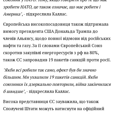
зробити НАТО, це також означає, що має робити і
Америка"
, - підкреслила Каллас.
Європейська високопосадовиця також підтримала
вимогу президента США Дональда Трампа до
членів Альянсу, щодо повної відмови від російських
нафти та газу. За її словами Європейський Союз
скоротив закупівлі енергоресурсів з рф на 80%,
також ЄС запровадив 19 пакетів санкцій проти росії.
"Якби всі робили так само, ефект був би значно
більшим. Ми ухвалили 19 пакетів санкцій. Якби
союзники їх дзеркально повторили, війна закінчилася
б швидше"
, - підкреслила Каллас.
Висока представниця ЄС зауважила, що також
Сполучені Штати можуть натиснути на офіційний