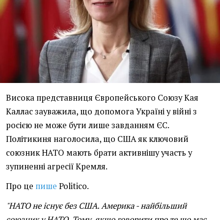
Висока представниця Європейського Союзу Кая
Каллас зауважила, що допомога Україні у війні з
росією не може бути лише завданням ЄС.
Політикиня наголосила, що США як ключовий
союзник НАТО мають брати активнішу участь у
зупиненні агресії Кремля.
Про це
пише
Politico.
"НАТО не існує без США. Америка - найбільший
союзник у НАТО. Тому, якщо говорити про те що має