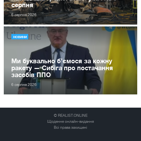
серпня
6 серпня 2026
НОВИНИ
Ми буквально б’ємося за кожну
ракету — Сибіга про постачання
засобів ППО
6 серпня 2026
© REALIST.ONLINE
Щоденне онлайн-видання
Всі права захищені