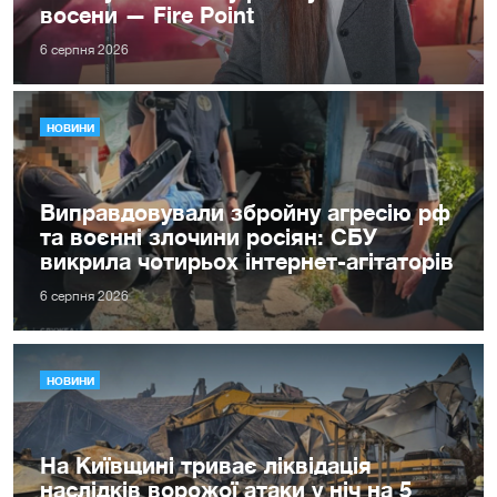
восени — Fire Point
6 серпня 2026
НОВИНИ
Виправдовували збройну агресію рф
та воєнні злочини росіян: СБУ
викрила чотирьох інтернет-агітаторів
6 серпня 2026
НОВИНИ
На Київщині триває ліквідація
наслідків ворожої атаки у ніч на 5