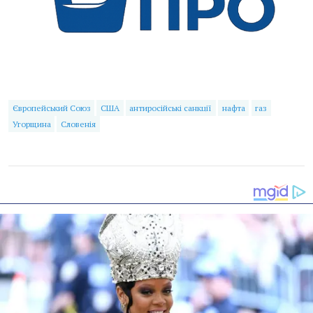
Європейський Союз
США
антиросійські санкції
нафта
газ
Угорщина
Словенія