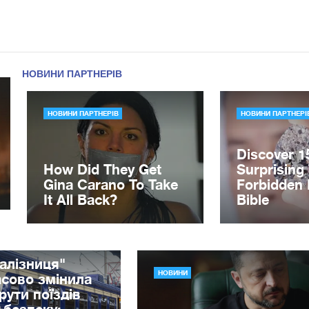
алізниця"
НОВИНИ
сово змінила
ути поїздів
 безпеку: