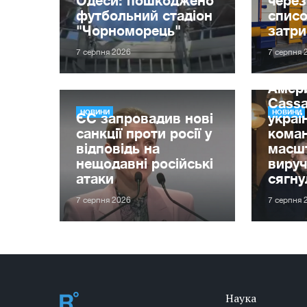
футбольний стадіон
списо
"Чорноморець"
затр
7 серпня 2026
7 серпня 
Амер
Cassa
НОВИНИ
НОВИНИ
ЄС запровадив нові
украї
санкції проти росії у
кома
відповідь на
масшт
нещодавні російські
вируч
атаки
сягну
7 серпня 2026
7 серпня 
Наука