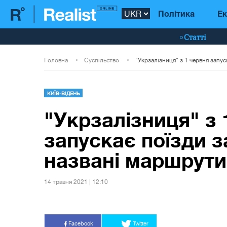
Політика
Ек
Статті
Головна
Суспільство
КИЇВ-ВІДЕНЬ
"Укрзалізниця" з 
запускає поїзди з
названі маршрути
14 травня 2021 | 12:10
Facebook
Twitter