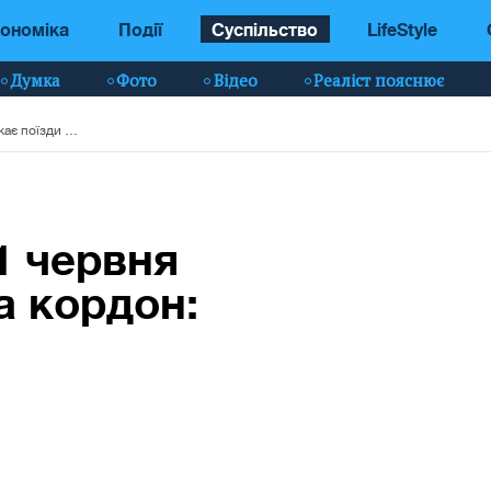
ономіка
Події
Суспільство
LifeStyle
Думка
Фото
Відео
Реаліст пояснює
"Укрзалізниця" з 1 червня запускає поїзди за кордон: названі маршрути
1 червня
а кордон: