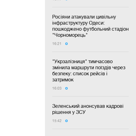
Росіяни атакували цивільну
інфраструктуру Одеси:
пошкоджено футбольний стадіон
"Чорноморець"
16:21
"Укрзалізниця" тимчасово
змінила маршрути поїздів через
безпеку: список рейсів і
затримок
16:03
Зеленський анонсував кадрові
рішення у ЗСУ
15:42