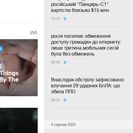
російський "Панцирь-С1"
вартістю близько $15 млн
10:33
росія посилює обмеження
доступу громадян до інтернету:
лише третина мобільних сесій
була без обмежень
09:59
Внаслідок обстрілу зафіксовано
влучання 29 ударних БпЛА: що
збила ППО
09:31
6 серпня 2026