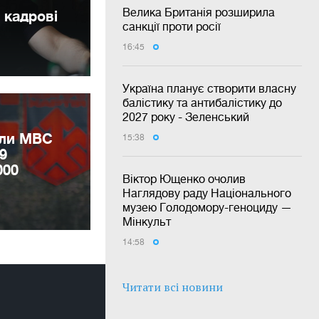
Велика Британія розширила
 кадрові
санкції проти росії
16:45
Україна планує створити власну
балістику та антибалістику до
2027 року - Зеленський
или МВС
15:38
9
000
Віктор Ющенко очолив
Наглядову раду Національного
музею Голодомору-геноциду —
Мінкульт
14:58
Читати всі новини