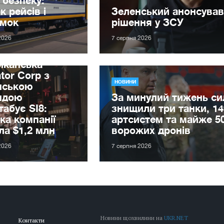
к рейсів і
Зеленський анонсував
имок
рішення у ЗСУ
2026
7 серпня 2026
иканська
tor Corp з
НОВИНИ
нською
ндою
За минулий тижень с
абує SI8:
знищили три танки, 14
ка компанії
артсистем та майже 5
ла $1,2 млн
ворожих дронів
2026
7 серпня 2026
Новини щохвилини на
UKR.NET
Контакти