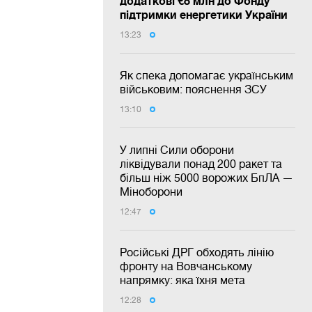
додаткові €8 млн до Фонду
підтримки енергетики України
13:23
Як спека допомагає українським
військовим: пояснення ЗСУ
13:10
У липні Сили оборони
ліквідували понад 200 ракет та
більш ніж 5000 ворожих БпЛА —
Міноборони
12:47
Російські ДРГ обходять лінію
фронту на Вовчанському
напрямку: яка їхня мета
12:28