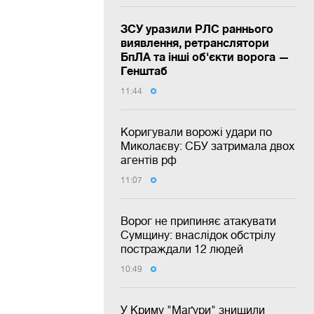
ЗСУ уразили РЛС раннього
виявлення, ретранслятори
БпЛА та інші об'єкти ворога —
Генштаб
11:44
Коригували ворожі удари по
Миколаєву: СБУ затримала двох
агентів рф
11:07
Ворог не припиняє атакувати
Сумщину: внаслідок обстрілу
постраждали 12 людей
10:49
У Криму "Маґури" знищили