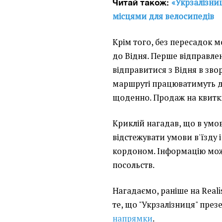
«Укрзалізни
Читай також:
місцями для велосипедів
Крім того, без пересадок м
до Відня. Перше відправлен
відправитися з Відня в зво
маршруті працюватимуть д
щоденно. Продаж на квитки
Криклій нагадав, що в умо
відстежувати умови в'їзду 
кордоном. Інформацію можн
посольств.
Нагадаємо, раніше на Reali
те, що "Укрзалізниця" през
напрямки
.