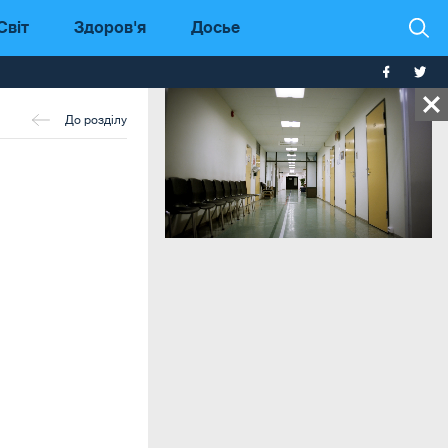
Світ
Здоров'я
Досье
До розділу