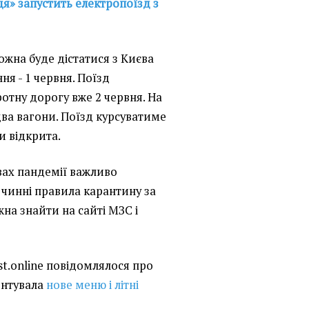
ця» запустить електропоїзд з
ожна буде дістатися з Києва
ня - 1 червня. Поїзд
ротну дорогу вже 2 червня. На
ва вагони. Поїзд курсуватиме
 відкрита.
вах пандемії важливо
і чинні правила карантину за
а знайти на сайті МЗС і
st.online повідомлялося про
ентувала
нове меню і літні