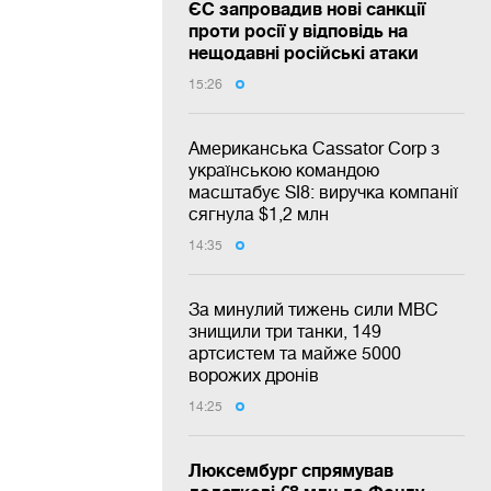
ЄС запровадив нові санкції
проти росії у відповідь на
нещодавні російські атаки
15:26
Американська Cassator Corp з
українською командою
масштабує SI8: виручка компанії
сягнула $1,2 млн
14:35
За минулий тижень сили МВС
знищили три танки, 149
артсистем та майже 5000
ворожих дронів
14:25
Люксембург спрямував