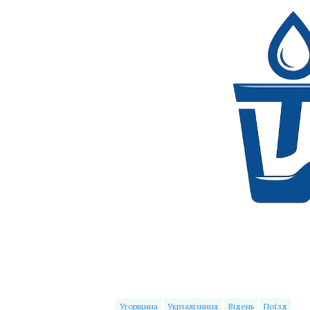
Угорщина
Укрзалізниця
Відень
Поїзд