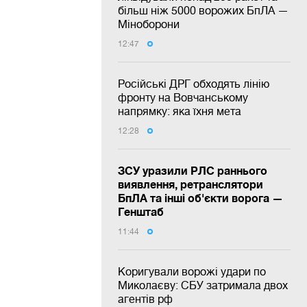
більш ніж 5000 ворожих БпЛА —
Міноборони
12:47
Російські ДРГ обходять лінію
фронту на Вовчанському
напрямку: яка їхня мета
12:28
ЗСУ уразили РЛС раннього
виявлення, ретранслятори
БпЛА та інші об'єкти ворога —
Генштаб
11:44
Коригували ворожі удари по
Миколаєву: СБУ затримала двох
агентів рф