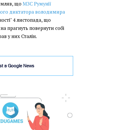
домляв, що
МЗС Румунії
ького диктатора володимира
ості" 4 листопада, що
на прагнуть повернути собі
рав у них Сталін.
ist в Google News