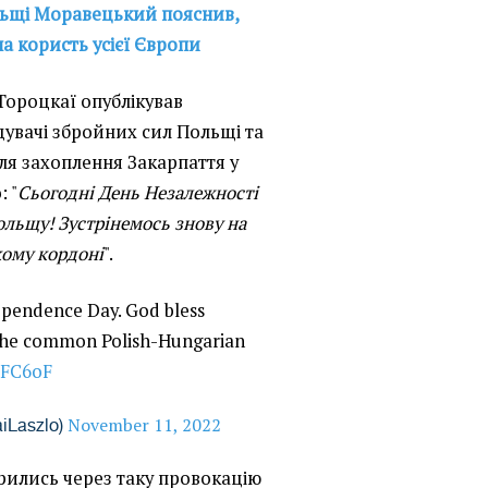
ьщі Моравецький пояснив,
а користь усієї Європи
Тороцкаї опублікував
дувачі збройних сил Польщі та
ля захоплення Закарпаття у
 "
Сьогодні День Незалежності
ольщу! Зустрінемось знову на
кому кордоні
".
ependence Day. God bless
 the common Polish-Hungarian
rJFC6oF
November 11, 2022
aiLaszlo)
рились через таку провокацію