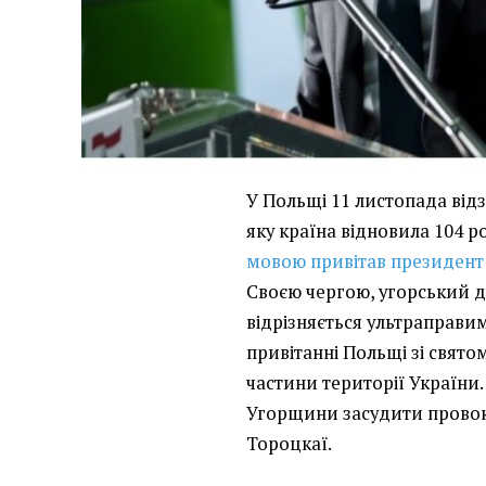
У Польщі 11 листопада відз
яку країна відновила 104 р
мовою привітав президен
Своєю чергою, угорський д
відрізняється ультраправи
привітанні Польщі зі свято
частини території України
Угорщини засудити провок
Тороцкаї.