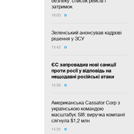
безпеку: список рейсів і
затримок
16:03
Зеленський анонсував кадрові
рішення у ЗСУ
15:42
ЄС запровадив нові санкції
проти росії у відповідь на
нещодавні російські атаки
15:26
Американська Cassator Corp з
українською командою
масштабує SI8: виручка компанії
сягнула $1,2 млн
14:35