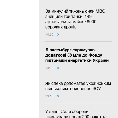
За минулий тижень сили МВС
знищили три танки, 149
артсистем та майже 5000
ворожих дронів
14:25
Люксембург спрямував
додаткові €8 млн до Фонду
підтримки енергетики України
13:23
Як спека допомагає українським
військовим: пояснення ЗСУ
13:10
У липні Сили оборони
ліквідували понад 200 ракет та