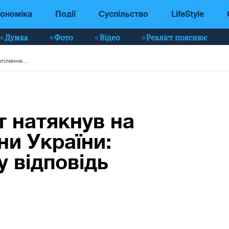
ономіка
Події
Суспільство
LifeStyle
Думка
Фото
Відео
Реаліст пояснює
Угорський депутат натякнув на захоплення частини України: МЗС дало жорстку відповідь
т натякнув на
ни України:
 відповідь