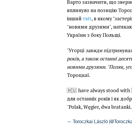
Варто зазначити, що зверн
вплинуло на позицію Тороц
інший
твіт
, в якому "застері
"новими друзями", натякаю
України з боку Польщі.
"Угорці
завжди підтримувал
років, а також останні десят
новими друзями. "Поляк, уго
Тороцкаї.
🇭🇺 have always stood with 
для останніх років і як добре
"Polak, Węgier, dwa bratanki..
— Toroczkai László (@Toroczk