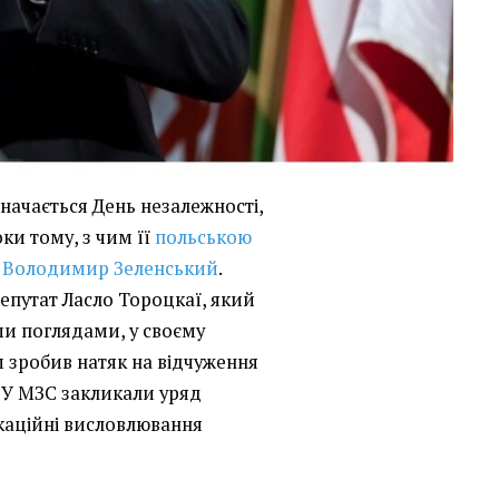
начається День незалежності,
оки тому, з чим її
польською
т Володимир Зеленський
.
епутат Ласло Тороцкаї, який
ми поглядами, у своєму
м зробив натяк на відчуження
. У МЗС закликали уряд
аційні висловлювання