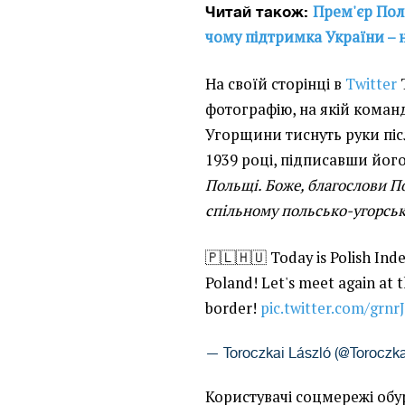
Прем'єр Пол
Читай також:
чому підтримка України – н
На своїй сторінці в
Twitter
фотографію, на якій коман
Угорщини тиснуть руки піс
1939 році, підписавши його:
Польщі. Боже, благослови П
спільному польсько-угорсь
🇵🇱🇭🇺 Today is Polish Ind
Poland! Let's meet again at
border!
pic.twitter.com/grn
— Toroczkai László (@Toroczk
Користувачі соцмережі обу