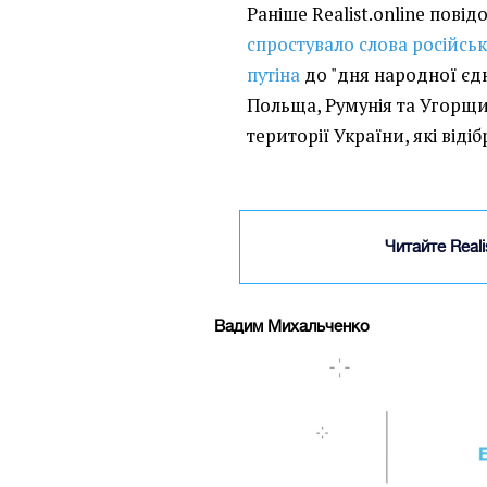
Раніше Realist.online пові
спростувало слова російс
путіна
до "дня народної єдн
Польща, Румунія та Угорщи
території України, які відіб
Читайте Real
Вадим Михальченко