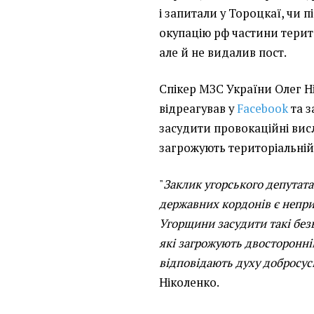
і запитали у Тороцкаї, чи п
окупацію рф частини територ
але й не видалив пост.
Спікер МЗС України Олег 
відреагував у
Facebook
та з
засудити провокаційні вис
загрожують територіальній 
"
Заклик угорського депутата
державних кордонів є непр
Угорщини засудити такі без
які загрожують двосторонні
відповідають духу добросус
Ніколенко.