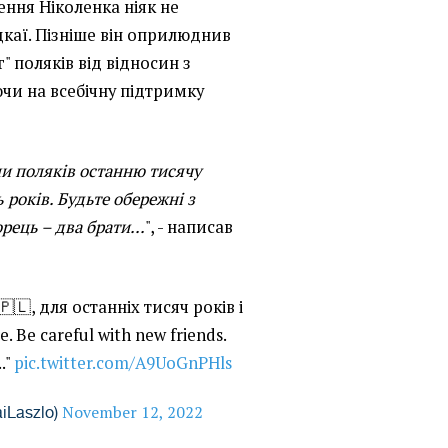
ення Ніколенка ніяк не
каї. Пізніше він оприлюднив
г" поляків від відносин з
чи на всебічну підтримку
и поляків останню тисячу
ь років. Будьте обережні з
рець – два брати...
", - написав
🇵🇱, для останніх тисяч років і
. Be careful with new friends.
."
pic.twitter.com/A9UoGnPHls
November 12, 2022
aiLaszlo)