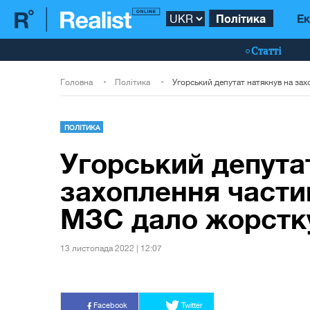
Політика
Ек
Статті
Головна
Політика
ПОЛІТИКА
Угорський депута
захоплення части
МЗС дало жорстку
13 листопада 2022 | 12:07
Facebook
Twitter