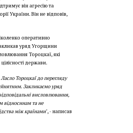
ідтримує він агресію та
ії України. Він не відповів,
Ніколенко оперативно
акликав уряд Угорщини
ловлювання Тороцкаї, які
цілісності держави.
 Ласло Тороцкаї до перегляду
ийнятним. Закликаємо уряд
відповідальні висловлювання,
м відносинам та не
ідства між країнами
", - написав