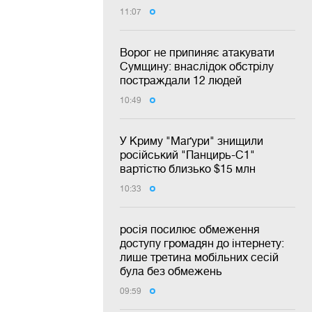
11:07
Ворог не припиняє атакувати
Сумщину: внаслідок обстрілу
постраждали 12 людей
10:49
У Криму "Маґури" знищили
російський "Панцирь-С1"
вартістю близько $15 млн
10:33
росія посилює обмеження
доступу громадян до інтернету:
лише третина мобільних сесій
була без обмежень
09:59