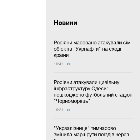
Новини
Росіяни масовано атакували сім
об'єктів "Укрнафти" на сході
країни
16:47
Росіяни атакували цивільну
інфраструктуру Одеси:
пошкоджено футбольний стадіон
"Чорноморець"
16:21
"Укрзалізниця" тимчасово
змінила маршрути поїздів через