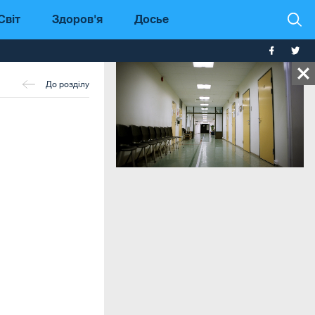
Світ
Здоров'я
Досье
До розділу