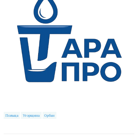
Польща
Угорщина
Орбан