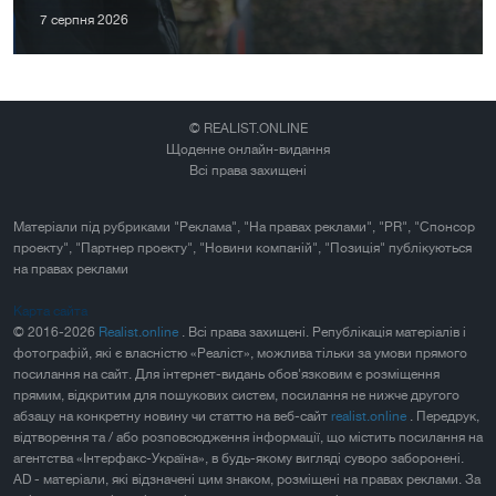
7 серпня 2026
© REALIST.ONLINE
Щоденне онлайн-видання
Всі права захищені
Матеріали під рубриками "Реклама", "На правах реклами", "PR", "Спонсор
проекту", "Партнер проекту", "Новини компаній", "Позиція" публікуються
на правах реклами
Карта сайта
© 2016-2026
Realist.online
. Всі права захищені. Републікація матеріалів і
фотографій, які є власністю «Реаліст», можлива тільки за умови прямого
посилання на сайт. Для інтернет-видань обов'язковим є розміщення
прямим, відкритим для пошукових систем, посилання не нижче другого
абзацу на конкретну новину чи статтю на веб-сайт
realist.online
. Передрук,
відтворення та / або розповсюдження інформації, що містить посилання на
агентства «Інтерфакс-Україна», в будь-якому вигляді суворо заборонені.
AD - матеріали, які відзначені цим знаком, розміщені на правах реклами. За