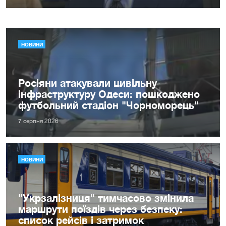
НОВИНИ
Росіяни атакували цивільну
інфраструктуру Одеси: пошкоджено
футбольний стадіон "Чорноморець"
7 серпня 2026
НОВИНИ
"Укрзалізниця" тимчасово змінила
маршрути поїздів через безпеку:
список рейсів і затримок