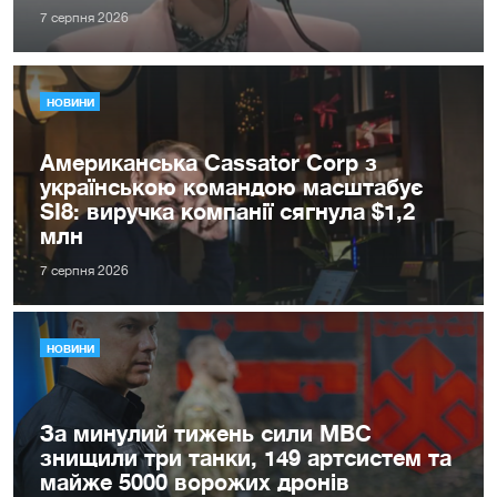
7 серпня 2026
НОВИНИ
Американська Cassator Corp з
українською командою масштабує
SI8: виручка компанії сягнула $1,2
млн
7 серпня 2026
НОВИНИ
За минулий тижень сили МВС
знищили три танки, 149 артсистем та
майже 5000 ворожих дронів