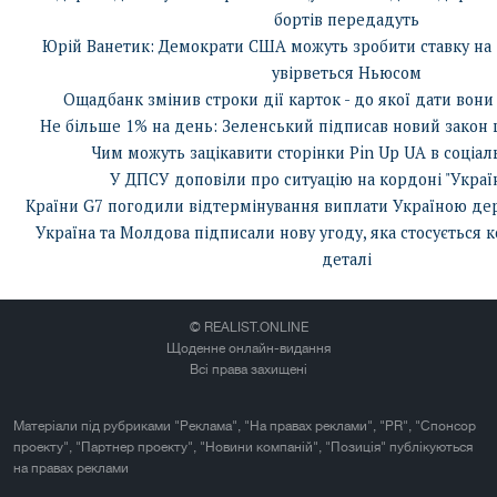
бортів передадуть
Юрій Ванетик: Демократи США можуть зробити ставку на 
увірветься Ньюсом
Ощадбанк змінив строки дії карток - до якої дати вон
Не більше 1% на день: Зеленський підписав новий закон
Чим можуть зацікавити сторінки Pin Up UA в соціа
У ДПСУ доповіли про ситуацію на кордоні "Укра
Країни G7 погодили відтермінування виплати Україною дер
Україна та Молдова підписали нову угоду, яка стосується 
деталі
© REALIST.ONLINE
Щоденне онлайн-видання
Всі права захищені
Матеріали під рубриками "Реклама", "На правах реклами", "PR", "Спонсор
проекту", "Партнер проекту", "Новини компаній", "Позиція" публікуються
на правах реклами