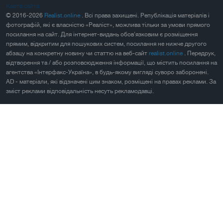
Карта сайта
© 2016-2026
Realist.online
. Всі права захищені. Републікація матеріалів і
фотографій, які є власністю «Реаліст», можлива тільки за умови прямого
посилання на сайт. Для інтернет-видань обов'язковим є розміщення
прямим, відкритим для пошукових систем, посилання не нижче другого
абзацу на конкретну новину чи статтю на веб-сайт
realist.online
. Передрук,
відтворення та / або розповсюдження інформації, що містить посилання на
агентства «Інтерфакс-Україна», в будь-якому вигляді суворо заборонені.
AD - матеріали, які відзначені цим знаком, розміщені на правах реклами. За
зміст реклами відповідальність несуть рекламодавці.