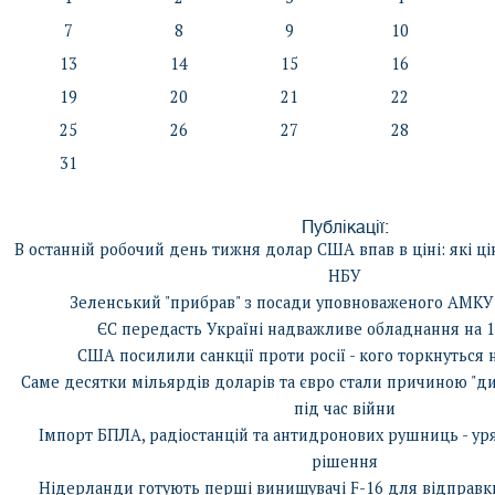
7
8
9
10
13
14
15
16
19
20
21
22
25
26
27
28
31
Публікації:
В останній робочий день тижня долар США впав в ціні: які ц
НБУ
Зеленський "прибрав" з посади уповноваженого АМКУ 
ЄС передасть Україні надважливе обладнання на 1
США посилили санкції проти росії - кого торкнуться
Саме десятки мільярдів доларів та євро стали причиною "ди
під час війни
Імпорт БПЛА, радіостанцій та антидронових рушниць - у
рішення
Нідерланди готують перші винищувачі F-16 для відправки 