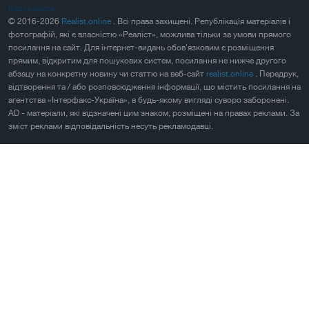
Карта сайта
© 2016-2026
Realist.online
. Всі права захищені. Републікація матеріалів і
фотографій, які є власністю «Реаліст», можлива тільки за умови прямого
посилання на сайт. Для інтернет-видань обов'язковим є розміщення
прямим, відкритим для пошукових систем, посилання не нижче другого
абзацу на конкретну новину чи статтю на веб-сайт
realist.online
. Передрук,
відтворення та / або розповсюдження інформації, що містить посилання на
агентства «Інтерфакс-Україна», в будь-якому вигляді суворо заборонені.
AD - матеріали, які відзначені цим знаком, розміщені на правах реклами. За
зміст реклами відповідальність несуть рекламодавці.