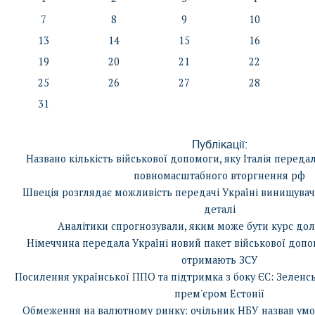
7
8
9
10
13
14
15
16
19
20
21
22
25
26
27
28
31
Публікації:
Названо кількість військової допомоги, яку Італія переда
повномасштабного вторгнення рф
Швеція розглядає можливість передачі Україні винищувачів
деталі
Аналітики спрогнозували, яким може бути курс дол
Німеччина передала Україні новий пакет військової допо
отримають ЗСУ
Посилення української ППО та підтримка з боку ЄС: Зеленсь
прем'єром Естонії
Обмеження на валютному ринку: очільник НБУ назвав умов