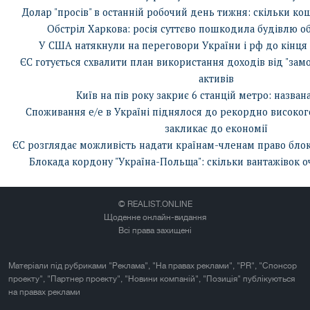
Долар "просів" в останній робочий день тижня: скільки ко
Обстріл Харкова: росія суттєво пошкодила будівлю о
У США натякнули на переговори України і рф до кінця 
ЄС готується схвалити план використання доходів від "зам
активів
Київ на пів року закриє 6 станцій метро: назва
Споживання е/е в Україні піднялося до рекордно високого
закликає до економії
ЄС розглядає можливість надати країнам-членам право блоку
Блокада кордону "Україна-Польща": скільки вантажівок о
© REALIST.ONLINE
Щоденне онлайн-видання
Всі права захищені
Матеріали під рубриками "Реклама", "На правах реклами", "PR", "Спонсор
проекту", "Партнер проекту", "Новини компаній", "Позиція" публікуються
на правах реклами