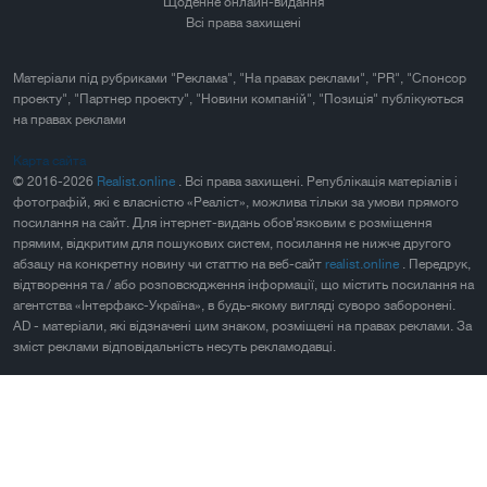
Щоденне онлайн-видання
Всі права захищені
Матеріали під рубриками "Реклама", "На правах реклами", "PR", "Спонсор
проекту", "Партнер проекту", "Новини компаній", "Позиція" публікуються
на правах реклами
Карта сайта
© 2016-2026
Realist.online
. Всі права захищені. Републікація матеріалів і
фотографій, які є власністю «Реаліст», можлива тільки за умови прямого
посилання на сайт. Для інтернет-видань обов'язковим є розміщення
прямим, відкритим для пошукових систем, посилання не нижче другого
абзацу на конкретну новину чи статтю на веб-сайт
realist.online
. Передрук,
відтворення та / або розповсюдження інформації, що містить посилання на
агентства «Інтерфакс-Україна», в будь-якому вигляді суворо заборонені.
AD - матеріали, які відзначені цим знаком, розміщені на правах реклами. За
зміст реклами відповідальність несуть рекламодавці.