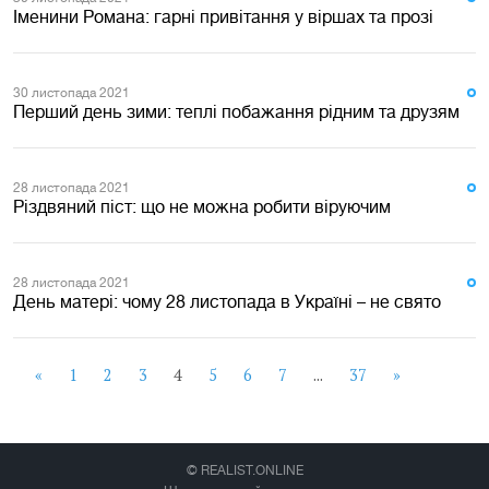
Іменини Романа: гарні привітання у віршах та прозі
30 листопада 2021
Перший день зими: теплі побажання рідним та друзям
28 листопада 2021
Різдвяний піст: що не можна робити віруючим
28 листопада 2021
День матері: чому 28 листопада в Україні – не свято
«
1
2
3
4
5
6
7
...
37
»
© REALIST.ONLINE