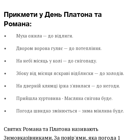
Прикмети у День Платона та
Романа:
Муха ожила — до відлиги.
Двором ворона гуляє — до потепління.
На небі місяць у колі — до снігопаду.
Збоку від місяця яскраві відблиски — до холодів.
На дверній клямці іржа з'явилася — до негоди.
Прийшла хуртовина - Масляна снігова буде.
Погода швидко змінюється – зима мінлива буде.
Святих Романа та Платона називають
Зимовказівниками. За повір'ями, яка погода 1