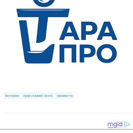
іменини
православні свята
прикмети