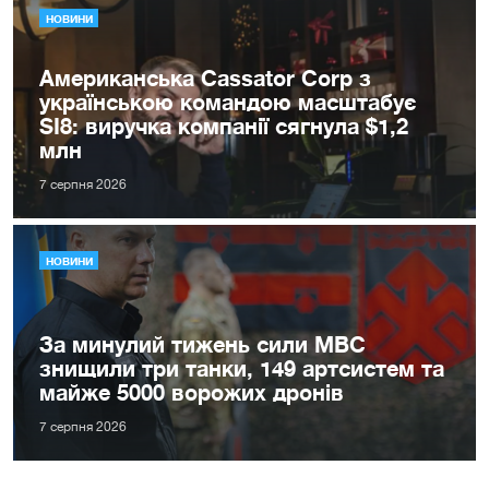
НОВИНИ
Американська Cassator Corp з
українською командою масштабує
SI8: виручка компанії сягнула $1,2
млн
7 серпня 2026
НОВИНИ
За минулий тижень сили МВС
знищили три танки, 149 артсистем та
майже 5000 ворожих дронів
7 серпня 2026