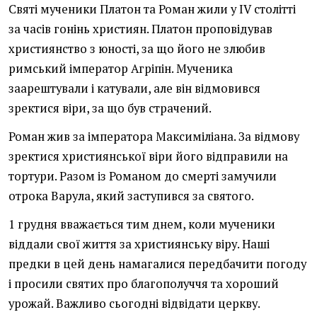
Святі мученики Платон та Роман жили у IV столітті
за часів гонінь християн. Платон проповідував
християнство з юності, за що його не злюбив
римський імператор Агріпін. Мученика
заарештували і катували, але він відмовився
зректися віри, за що був страчений.
Роман жив за імператора Максиміліана. За відмову
зректися християнської віри його відправили на
тортури. Разом із Романом до смерті замучили
отрока Варула, який заступився за святого.
1 грудня вважається тим днем, коли мученики
віддали свої життя за християнську віру. Наші
предки в цей день намагалися передбачити погоду
і просили святих про благополуччя та хороший
урожай. Важливо сьогодні відвідати церкву.