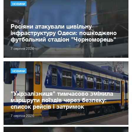
НОВИНИ
Росіяни атакували цивільну
інфраструктуру Одеси: пошкоджено
футбольний стадіон "Чорноморець"
7 серпня 2026
НОВИНИ
"Укрзалізниця" тимчасово змінила
маршрути поїздів через безпеку:
список рейсів і затримок
7 серпня 2026