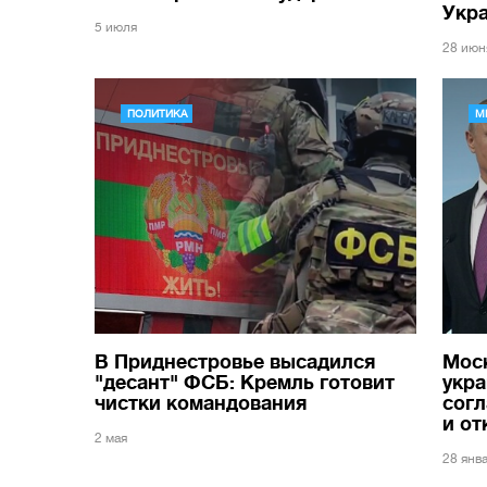
Укр
5 июля
28 июн
ПОЛИТИКА
М
В Приднестровье высадился
Моск
"десант" ФСБ: Кремль готовит
укра
чистки командования
согл
и от
2 мая
28 янв