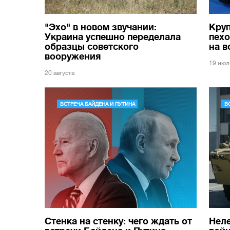
"Эхо" в новом звучании:
Кру
Украина успешно переделала
пехо
образцы советского
на 
вооружения
19 июл
20 августа
ВСТРЕЧА БАЙДЕНА И ПУТИНА
В
Стенка на стенку: чего ждать от
Неле