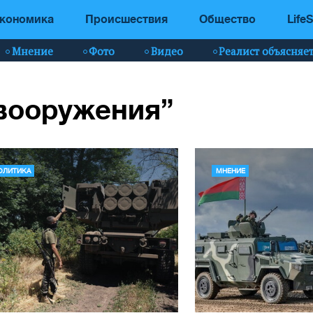
кономика
Происшествия
Общество
LifeS
Мнение
Фото
Видео
Реалист объясняе
“вооружения”
ОЛИТИКА
МНЕНИЕ