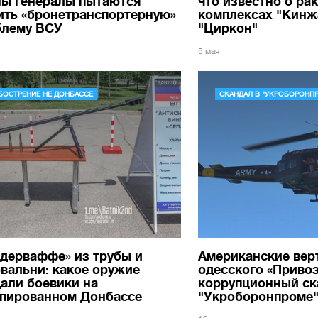
ны генералы пытаются
что известно о ра
ить «бронетранспортерную»
комплексах "Кинж
блему ВСУ
"Циркон"
5 мая
БОСТРЕНИЕ НЕ ДОНБАССЕ
СКАНДАЛ В "УКРОБОРОНП
дерваффе» из трубы и
Американские вер
вальни: какое оружие
одесского «Привоз
али боевики на
коррупционный ск
упированном Донбассе
"Укроборонпроме