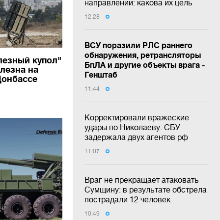
направлении: какова их цель
12:28
ВСУ поразили РЛС раннего
обнаружения, ретрансляторы
езный купол"
БпЛА и другие объекты врага -
лезна на
Генштаб
Донбассе
11:44
Корректировали вражеские
удары по Николаеву: СБУ
задержала двух агентов рф
11:07
Враг не прекращает атаковать
Сумщину: в результате обстрела
пострадали 12 человек
10:49