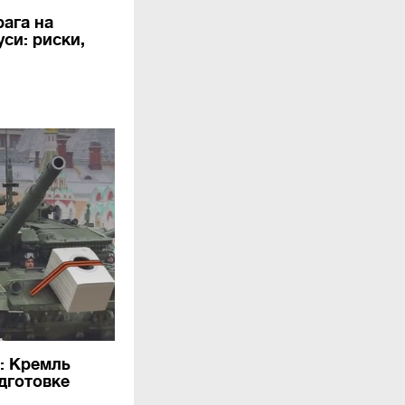
ага на
си: риски,
: Кремль
дготовке