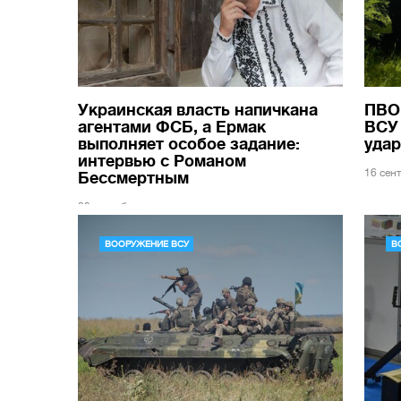
Украинская власть напичкана
ПВО 
агентами ФСБ, а Ермак
ВСУ
выполняет особое задание:
уда
интервью с Романом
16 сен
Бессмертным
23 сентября
ВООРУЖЕНИЕ ВСУ
В