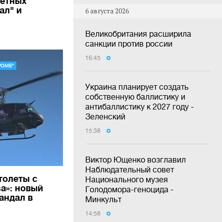
кетных
ал" и
6 августа 2026
Великобритания расширила
санкции против россии
16:45
РОМЕ"
Украина планирует создать
собственную баллистику и
антибаллистику к 2027 году -
Зеленский
15:38
Виктор Ющенко возглавил
Наблюдательный совет
толеты с
Национального музея
а»: новый
Голодомора-геноцида -
андал в
Минкульт
"
14:58