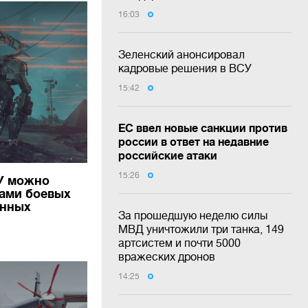
16:03
Зеленский анонсировал
кадровые решения в ВСУ
15:42
ЕС ввел новые санкции против
россии в ответ на недавние
российские атаки
15:26
СУ можно
дами боевых
енных
За прошедшую неделю силы
МВД уничтожили три танка, 149
артсистем и почти 5000
вражеских дронов
14:25