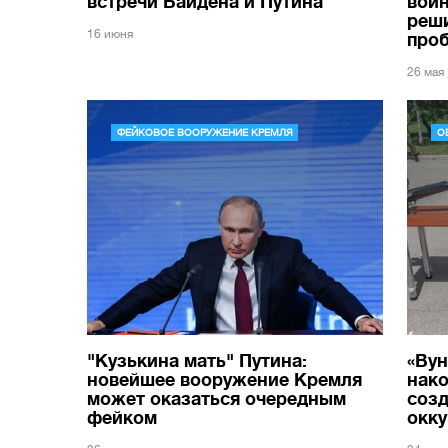
встречи Байдена и Путина
вой
реш
16 июня
про
26 мая
ФЕЙКОВОЕ ВООРУЖЕНИЕ КРЕМЛЯ
О
"Кузькина мать" Путина:
«Вун
новейшее вооружение Кремля
нако
может оказаться очередным
созд
фейком
окк