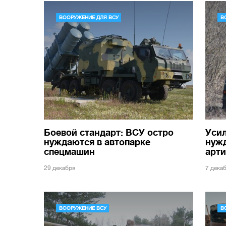
ВООРУЖЕНИЕ ДЛЯ ВСУ
В
Боевой стандарт: ВСУ остро
Усил
нуждаются в автопарке
нужд
спецмашин
арт
29 декабря
7 дека
ВООРУЖЕНИЕ ВСУ
В