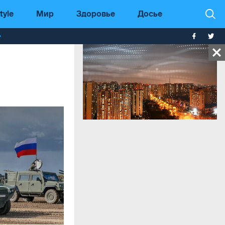
tyle
Мир
Здоровье
Досье
т