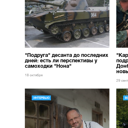
"Подруга" десанта до последних
"Кар
дней: есть ли перспективы у
под
самоходки "Нона"
Донб
нов
18 октября
29 сен
ИНТЕРВЬЮ
В