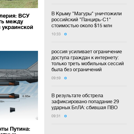
В Крыму "Магуры" уничтожили
лерия: ВСУ
российский "Панцирь-С1"
ть между
стоимостью около $15 млн
и украинской
10:33
россия усиливает ограничение
доступа граждан к интернету:
только треть мобильных сессий
была без ограничений
09:59
В результате обстрела
зафиксировано попадание 29
ударных БпЛА: сбившая ПВО
09:31
чты Путина: