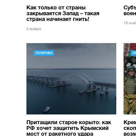
Как только от страны
Субъ
закрывается Запад – такая
вое
страна начинает гнить!
18 ноя
4 января
ПОЛИТИКА
П
Притащили старое корыто: как
Крем
РФ хочет защитить Крымский
скоп
мост от ракетного удара
воз