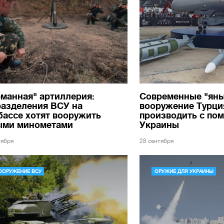
манная" артиллерия:
Современные "яны
разделения ВСУ на
вооружение Турци
ассе хотят вооружить
производить с по
ыми минометами
Украины
тября
28 сентября
ООРУЖЕНИЕ ВСУ
ОРУЖИЕ ДЛЯ УКРАИНЫ