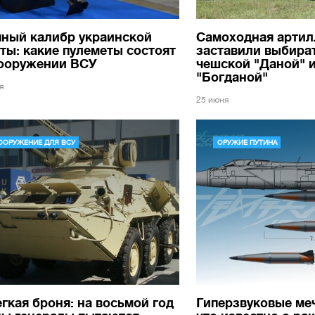
пный калибр украинской
Самоходная артил
ты: какие пулеметы состоят
заставили выбира
вооружении ВСУ
чешской "Даной" 
"Богданой"
я
25 июня
ООРУЖЕНИЕ ДЛЯ ВСУ
ОРУЖИЕ ПУТИНА
гкая броня: на восьмой год
Гиперзвуковые ме