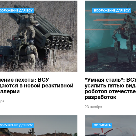
ООРУЖЕНИЕ ДЛЯ ВСУ
ВООРУЖЕНИЕ ДЛЯ ВСУ
ение пехоты: ВСУ
"Умная сталь": В
аются в новой реактивной
усилить пятью ви
иллерии
роботов отечеств
разработок
бря
23 ноября
ООРУЖЕНИЕ ДЛЯ ВСУ
ПОЛИТИКА