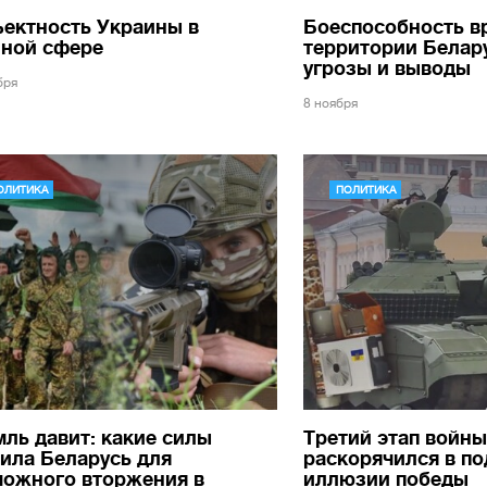
ектность Украины в
Боеспособность вр
нной сфере
территории Белару
угрозы и выводы
бря
8 ноября
ОЛИТИКА
ПОЛИТИКА
ль давит: какие силы
Третий этап войны
ила Беларусь для
раскорячился в по
можного вторжения в
иллюзии победы