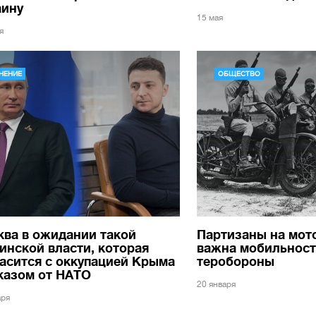
аину
15 мая
я
НЕНИЕ
ОБЩЕСТВО
ва в ожидании такой
Партизаны на мот
инской власти, которая
важна мобильност
асится с оккупацией Крыма
теробороны
казом от НАТО
20 января
аря