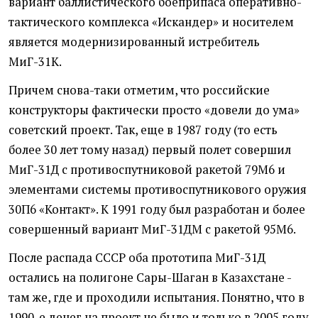
вариант баллистического боеприпаса оперативно-
тактического комплекса «Искандер» и носителем
является модернизированный истребитель
МиГ-31К.
Причем снова-таки отметим, что российские
конструкторы фактически просто «довели до ума»
советский проект. Так, еще в 1987 году (то есть
более 30 лет тому назад) первый полет совершил
МиГ-31Д с противоспутниковой ракетой 79М6 и
элементами системы противоспутникового оружия
30П6 «Контакт». К 1991 году был разработан и более
совершенный вариант МиГ-31ДМ с ракетой 95М6.
После распада СССР оба прототипа МиГ-31Д
остались на полигоне Сары-Шаган в Казахстане -
там же, где и проходили испытания. Понятно, что в
1990-е денег на проект не было и только в 2005 году