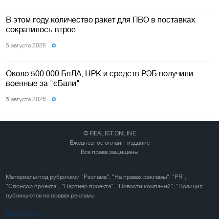
В этом году количество ракет для ПВО в поставках
сократилось втрое.
5 августа 2026
Около 500 000 БпЛА, НРК и средств РЭБ получили
военные за "єБали"
5 августа 2026
© REALIST.ONLINE
Ежедневное онлайн-издание
Все права защищены
Материалы под рубриками "Реклама", "На правах рекламы", "PR",
"Спонсор проекта", "Партнер проекта", "Новости компаний", "Позиция"
публикуются на правах рекламы
Карта сайта