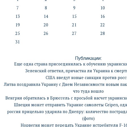
7
8
9
10
13
14
15
16
19
20
21
22
25
26
27
28
31
Публикации:
Еще одна страна присоединилась к обучению украински
Зеленский ответил, причастна ли Украина к смер
США введут новые санкции против росс
Литва поздравила Украину с Днем Независимости новым па
что туда вошло
Венгрия обратилась в Брюссель с просьбой насчет украинско
Швеция может отправить Украине самолеты Gripen, одна
россия прицельно ударила по Днепру: количество пострад
(фото)
Норвегия может передать Украине истребители F-1