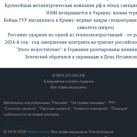
Крупнейшая металлургическая компания рф в обход санкци
H&M возвращается в Украину: назван те
Бойцы ГУР высадились в Крыму: первые кадры спецоперации
самолета (видео)
Россияне ударили по одной из теплоэлектростанций – ее р
2024-й год - год завершения контракта на транзит российско
"Этого недостаточно": в Германии разочарованы влиян
Зеленский обратился к украинцам в День Независи
© REALIST.ONLINE
Ежедневное онлайн-издание
Все права защищены
Материалы под рубриками "Реклама", "На правах рекламы", "PR",
"Спонсор проекта", "Партнер проекта", "Новости компаний", "Позиция"
публикуются на правах рекламы
Карта сайта
© 2016-2026
Realist.online
. Все права защищены. Републикация