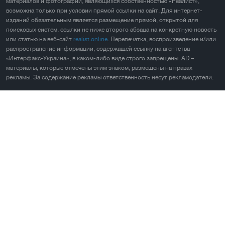
материалов и фотографий, являющихся собственностью «Реалист»,
возможна только при условии прямой ссылки на сайт. Для интернет-
изданий обязательным является размещение прямой, открытой для
поисковых систем, ссылки не ниже второго абзаца на конкретную новость
или статью на веб-сайт
realist.online
. Перепечатка, воспроизведение и/или
распространение информации, содержащей ссылку на агентства
«Интерфакс-Украина», в каком-либо виде строго запрещены. AD –
материалы, которые отмечены этим знаком, размещены на правах
рекламы. За содержание рекламы ответственность несут рекламодатели.