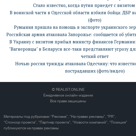
Стало известно, когда путин приедет с визитом
В воинской части в Одесской области избили бойца: ДБР 
(фото)
Румыния пришла на помощь в экспорте украинского зер
Российская армия атаковала Запорожье: сообщается об убит
В Украину с визитом прибыл министр финансов Германии:
"Вагнеровцы" в Беларуси все-таки представляют угрозу д
четкий ответ
Ночью россия трижды атаковала Одесчину: что известн
пострадавших (фото/видео)
© REALIST.ONLINE
Ежедневное онлайн-издание
Все права защищены
Материалы под рубриками "Реклама", "На правах рекламы", "PR",
"Спонсор проекта", "Партнер проекта", "Новости компаний", "Позиция"
публикуются на правах рекламы