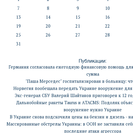
7
8
9
10
13
14
15
16
19
20
21
22
25
26
27
28
31
Публикации:
Германия согласовала ежегодную финансовую помощь для
сумма
"Паша Мерседес" госпитализирован в больницу: ч
Норвегия пообещала передать Украине вооружение для
Экс-генерал СБУ Валерий Шайтанов приговорен к 12 г
Дальнобойные ракеты Taurus и АTACMS: Подоляк объясн
вооружение нужно Украине
В Украине снова подскочили цены на бензин и дизель - на
Массированные обстрелы Украины: в ООН не заставили себя
последние атаки агрессора