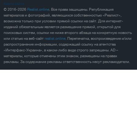
Карта сайта
© 2016-2026
Realist.online
. Все права защищены. Републикация
материалов и фотографий, являющихся собственностью «Реалист»,
возможна только при условии прямой ссылки на сайт. Для интернет-
изданий обязательным является размещение прямой, открытой для
поисковых систем, ссылки не ниже второго абзаца на конкретную новость
или статью на веб-сайт
realist.online
. Перепечатка, воспроизведение и/или
распространение информации, содержащей ссылку на агентства
«Интерфакс-Украина», в каком-либо виде строго запрещены. AD –
материалы, которые отмечены этим знаком, размещены на правах
рекламы. За содержание рекламы ответственность несут рекламодатели.