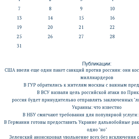
7
8
9
10
13
14
15
16
19
20
21
22
25
26
27
28
31
Публикации:
США ввели еще один пакет санкций против россиян: они кос
миллиардеров
В ГУР обратились к жителям москвы с важным пр
В ВСУ назвали цель российской атаки по При
россия будет принудительно отправлять заключенных "лн
Украины: что известно
В НБУ смягчают требования для популярной услуги:
В Германии готовы предоставить Украине дальнобойные раке
одно "но"
Зеленский анонсировал увольнение всех без исключения 