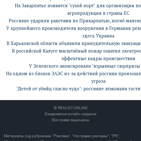
На Закарпатье появится "сухой порт" для организации п
агропродукции в страны ЕС
Россияне ударили ракетами по Прикарпатью, погиб мален
У крупнейшего производителя вооружения в Германии реко
здесь Украина
В Харьковской области объявили принудительную эвакуацию
В российской Калуге масштабный пожар охватил электро
эффектные кадры происшествия
У Зеленского анонсировали "взрывные сюрпризы"
На одном из блоков ЗАЭС из-за действий россиян произошла
угроза
"Детей от убийц спасло чудо": россияне атаковали гост
© REALIST.ONLINE
Ежедневное онлайн-издание
Все права защищены
Материалы под рубриками "Реклама", "На правах рекламы", "PR",