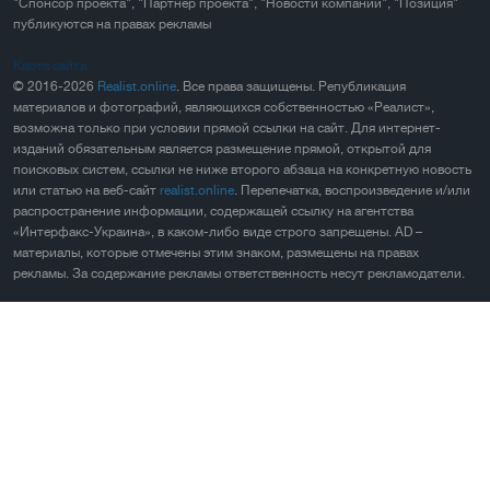
"Спонсор проекта", "Партнер проекта", "Новости компаний", "Позиция"
публикуются на правах рекламы
Карта сайта
© 2016-2026
Realist.online
. Все права защищены. Републикация
материалов и фотографий, являющихся собственностью «Реалист»,
возможна только при условии прямой ссылки на сайт. Для интернет-
изданий обязательным является размещение прямой, открытой для
поисковых систем, ссылки не ниже второго абзаца на конкретную новость
или статью на веб-сайт
realist.online
. Перепечатка, воспроизведение и/или
распространение информации, содержащей ссылку на агентства
«Интерфакс-Украина», в каком-либо виде строго запрещены. AD –
материалы, которые отмечены этим знаком, размещены на правах
рекламы. За содержание рекламы ответственность несут рекламодатели.