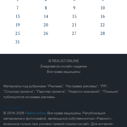
7
8
9
10
13
14
15
16
19
20
21
22
25
26
27
28
31
© REALIST.ONLINE
Ежедневное онлайн-издание
Все права защищены
Материалы под рубриками "Реклама", "На правах рекламы", "PR",
"Спонсор проекта", "Партнер проекта", "Новости компаний", "Позиция"
публикуются на правах рекламы
Карта сайта
© 2016-2026
Realist.online
. Все права защищены. Републикация
материалов и фотографий, являющихся собственностью «Реалист»,
возможна только при условии прямой ссылки на сайт. Для интернет-