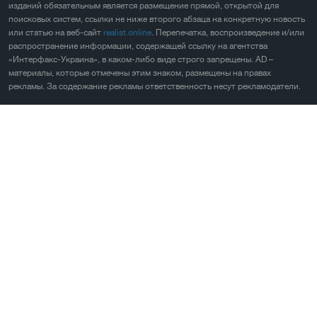
изданий обязательным является размещение прямой, открытой для
поисковых систем, ссылки не ниже второго абзаца на конкретную новость
или статью на веб-сайт
realist.online
. Перепечатка, воспроизведение и/или
распространение информации, содержащей ссылку на агентства
«Интерфакс-Украина», в каком-либо виде строго запрещены. AD –
материалы, которые отмечены этим знаком, размещены на правах
рекламы. За содержание рекламы ответственность несут рекламодатели.