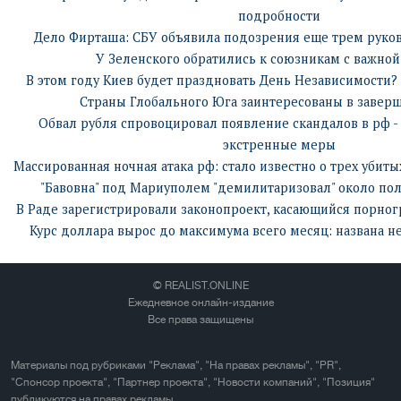
подробности
Дело Фирташа: СБУ объявила подозрения еще трем руко
У Зеленского обратились к союзникам с важной
В этом году Киев будет праздновать День Независимости?
Страны Глобального Юга заинтересованы в завер
Обвал рубля спровоцировал появление скандалов в рф 
экстренные меры
Массированная ночная атака рф: стало известно о трех убиты
"Бавовна" под Мариуполем "демилитаризовал" около пол
В Раде зарегистрировали законопроект, касающийся порно
Курс доллара вырос до максимума всего месяц: названа 
© REALIST.ONLINE
Ежедневное онлайн-издание
Все права защищены
Материалы под рубриками "Реклама", "На правах рекламы", "PR",
"Спонсор проекта", "Партнер проекта", "Новости компаний", "Позиция"
публикуются на правах рекламы