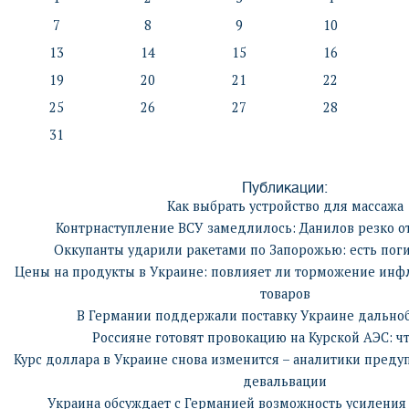
7
8
9
10
13
14
15
16
19
20
21
22
25
26
27
28
31
Публикации:
Как выбрать устройство для массажа
Контрнаступление ВСУ замедлилось: Данилов резко о
Оккупанты ударили ракетами по Запорожью: есть пог
Цены на продукты в Украине: повлияет ли торможение инф
товаров
В Германии поддержали поставку Украине дальноб
Россияне готовят провокацию на Курской АЭС: чт
Курс доллара в Украине снова изменится – аналитики пред
девальвации
Украина обсуждает с Германией возможность усиления