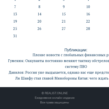
7
8
9
10
13
14
15
16
19
20
21
22
25
26
27
28
31
Публикации:
Плохие новости с глобальных финансовых 
Гуменюк: Оккупанты постоянно меняют тактику обстрелов
систему ПВО
Данилов: Россия уже выдыхается, однако нас еще предс
Ли Шанфу стал главой Минобороны Китая: чего ждать
© REALIST.ONLINE
Ежедневное онлайн-издание
Все права защищены