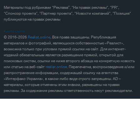
Материалы под рубриками "Реклама", "На правах рекламы", "PR",
"Спонсор проекта", "Партнер проекта", "Новости компаний", "Позиция"
публикуются на правах рекламы
Карта сайта
© 2016-2026
Realist.online
. Все права защищены. Републикация
материалов и фотографий, являющихся собственностью «Реалист»,
возможна только при условии прямой ссылки на сайт. Для интернет-
изданий обязательным является размещение прямой, открытой для
поисковых систем, ссылки не ниже второго абзаца на конкретную новость
или статью на веб-сайт
realist.online
. Перепечатка, воспроизведение и/или
распространение информации, содержащей ссылку на агентства
«Интерфакс-Украина», в каком-либо виде строго запрещены. AD –
материалы, которые отмечены этим знаком, размещены на правах
рекламы. За содержание рекламы ответственность несут рекламодатели.