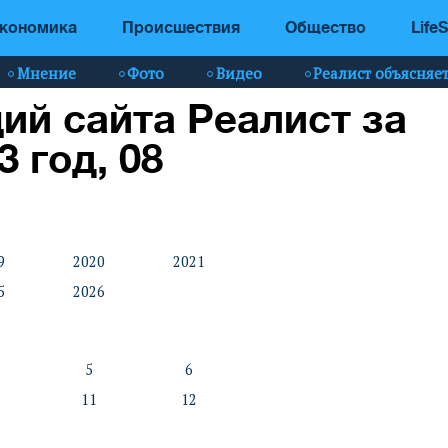
кономика
Происшествия
Общество
LifeS
Мнение
Фото
Видео
Реалист объясняе
ий сайта Реалист за
3 год, 08
9
2020
2021
5
2026
5
6
11
12