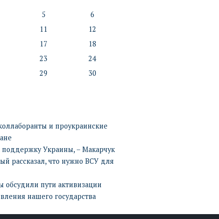
5
6
11
12
17
18
23
24
29
30
 коллаборанты и проукраинские
ане
 поддержку Украины, – Макарчук
ый рассказал, что нужно ВСУ для
ы обсудили пути активизации
вления нашего государства