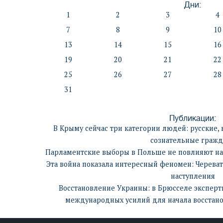
Дни:
1
2
3
4
7
8
9
10
13
14
15
16
19
20
21
22
25
26
27
28
31
Публикации:
В Крыму сейчас три категории людей: русские,
сознательные гражд
Парламентские выборы в Польше не повлияют на
Эта война показала интересный феномен: Череват
наступления
Восстановление Украины: в Брюсселе эксперт
международных усилий для начала восстано