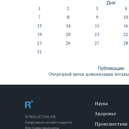
Дни:
1
2
3
4
7
8
9
10
13
14
15
16
19
20
21
22
25
26
27
28
31
Публикации:
Очередной виток демонизации легальн
Наука
Здоровье
© REALIST.ONLINE
Ежедневное онлайн-издание
Происшествия
Все права защищены