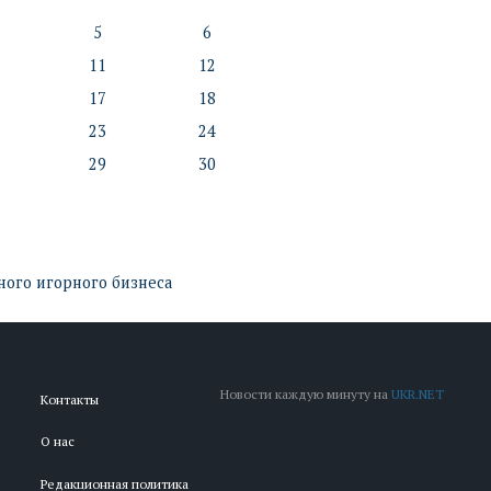
5
6
11
12
17
18
23
24
29
30
ого игорного бизнеса
Новости каждую минуту на
UKR.NET
Контакты
О нас
Редакционная политика