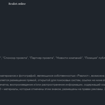
Realist.online
", "Спонсор проекта", "Партнер проекта", "Новости компаний", "Позиция" пуб
 материалов и фотографий, являющихся собственностью «Реалист», возможна
ляется размещение прямой, открытой для поисковых систем, ссылки не ниже в
печатка, воспроизведение и/или распространение информации, содержащей ссы
D – материалы, которые отмечены этим знаком, размещены на правах рекламы.