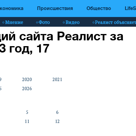
кономика
Происшествия
Общество
LifeS
Мнение
Фото
Видео
Реалист объясняе
ий сайта Реалист за
3 год, 17
9
2020
2021
5
2026
5
6
11
12