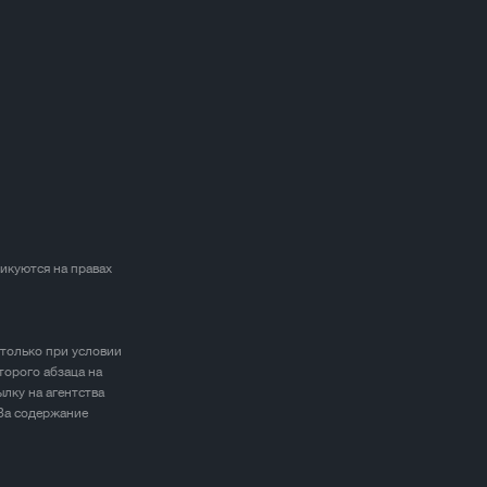
ликуются на правах
 только при условии
торого абзаца на
лку на агентства
 За содержание