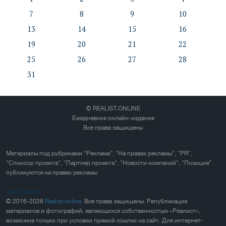
7
8
9
10
13
14
15
16
19
20
21
22
25
26
27
28
31
© REALIST.ONLINE
Ежедневное онлайн-издание
Все права защищены
Материалы под рубриками "Реклама", "На правах рекламы", "PR",
"Спонсор проекта", "Партнер проекта", "Новости компаний", "Позиция"
публикуются на правах рекламы
Карта сайта
© 2016-2026
Realist.online
. Все права защищены. Републикация
материалов и фотографий, являющихся собственностью «Реалист»,
возможна только при условии прямой ссылки на сайт. Для интернет-