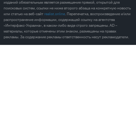
изданий обязательным является размещение прямой, открытой для
поисковых систем, ссылки не ниже второго абзаца на конкретную новость
или статью на веб-сайт
realist.online
. Перепечатка, воспроизведение и/или
распространение информации, содержащей ссылку на агентства
«Интерфакс-Украина», в каком-либо виде строго запрещены. AD –
материалы, которые отмечены этим знаком, размещены на правах
рекламы. За содержание рекламы ответственность несут рекламодатели.