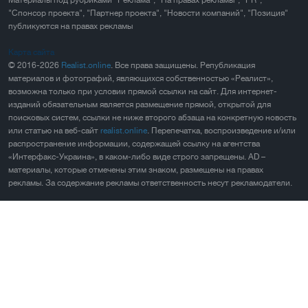
Материалы под рубриками "Реклама", "На правах рекламы", "PR",
"Спонсор проекта", "Партнер проекта", "Новости компаний", "Позиция"
публикуются на правах рекламы
Карта сайта
© 2016-2026
Realist.online
. Все права защищены. Републикация
материалов и фотографий, являющихся собственностью «Реалист»,
возможна только при условии прямой ссылки на сайт. Для интернет-
изданий обязательным является размещение прямой, открытой для
поисковых систем, ссылки не ниже второго абзаца на конкретную новость
или статью на веб-сайт
realist.online
. Перепечатка, воспроизведение и/или
распространение информации, содержащей ссылку на агентства
«Интерфакс-Украина», в каком-либо виде строго запрещены. AD –
материалы, которые отмечены этим знаком, размещены на правах
рекламы. За содержание рекламы ответственность несут рекламодатели.