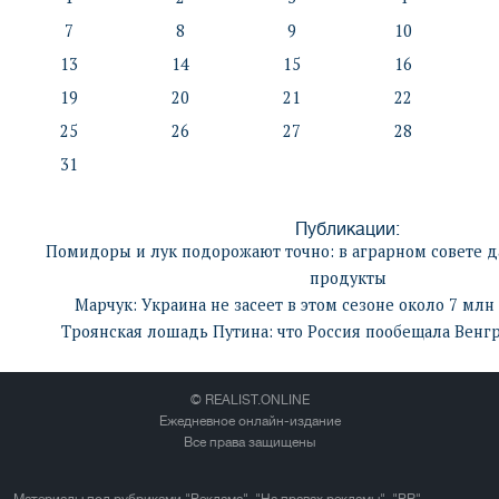
7
8
9
10
13
14
15
16
19
20
21
22
25
26
27
28
31
Публикации:
Помидоры и лук подорожают точно: в аграрном совете д
продукты
Марчук: Украина не засеет в этом сезоне около 7 млн
Троянская лошадь Путина: что Россия пообещала Венг
© REALIST.ONLINE
Ежедневное онлайн-издание
Все права защищены