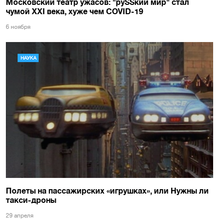
Московский театр ужасов: "руSSкий мир" стал
чумой XXI века, хуже чем COVID-19
6 ноября
НАУКА
Полеты на пассажирских «игрушках», или Нужны ли
такси-дроны
29 апреля